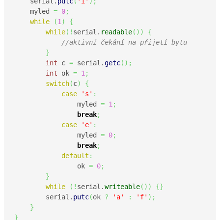
    serial.
putc
(
'i'
)
;
    myled 
=
0
;
while
(
1
)
{
while
(
!
serial.
readable
(
)
)
{
//aktivní čekání na přijetí bytu
}
int
 c 
=
 serial.
getc
(
)
;
int
 ok 
=
1
;
switch
(
c
)
{
case
's'
:
                myled 
=
1
;
break
;
case
'e'
:
                myled 
=
0
;
break
;
default
:
                ok 
=
0
;
}
while
(
!
serial.
writeable
(
)
)
{
}
        serial.
putc
(
ok 
?
'a'
:
'f'
)
;
}
}