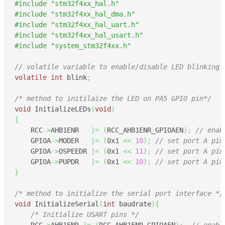
#include "stm32f4xx_hal.h"
#include "stm32f4xx_hal_dma.h"
#include "stm32f4xx_hal_uart.h"
#include "stm32f4xx_hal_usart.h"
#include "system_stm32f4xx.h"
// volatile variable to enable/disable LED blinking
volatile
int
 blink
;
/* method to initilaize the LED on PA5 GPIO pin*/
void
 InitializeLEDs
(
void
)
{
    RCC
->
AHB1ENR   
|=
(
RCC_AHB1ENR_GPIOAEN
)
;
// enab
    GPIOA
->
MODER   
|=
(
0x1
<<
10
)
;
// set port A pin
    GPIOA
->
OSPEEDR 
|=
(
0x1
<<
11
)
;
// set port A pin
    GPIOA
->
PUPDR   
|=
(
0x1
<<
10
)
;
// set port A pin
}
/* method to initialize the serial port interface */
void
 InitializeSerial
(
int
 baudrate
)
{
/* Initialize USART pins */
    RCC
->
AHB1ENR 
|=
(
RCC_AHB1ENR_GPIOAEN
)
;
// enabl