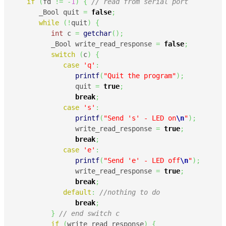
if
(
fd 
!=
-
1
)
{
// read from serial port
      _Bool quit 
=
false
;
while
(
!
quit
)
{
int
 c 
=
getchar
(
)
;
	 _Bool write_read_response 
=
false
;
switch
(
c
)
{
case
'q'
:
printf
(
"Quit the program"
)
;
	       quit 
=
true
;
break
;
case
's'
:
printf
(
"Send 's' - LED on
\n
"
)
;
	       write_read_response 
=
true
;
break
;
case
'e'
:
printf
(
"Send 'e' - LED off
\n
"
)
;
	       write_read_response 
=
true
;
break
;
default
:
//nothing to do
break
;
}
// end switch c
if
(
write_read_response
)
{