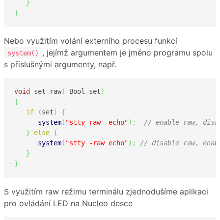
}
}
Nebo využitím volání externího procesu funkcí
, jejímž argumentem je jméno programu spolu
system()
s příslušnými argumenty, např.
void
 set_raw
(
_Bool set
)
{
if
(
set
)
{
system
(
"stty raw -echo"
)
;
// enable raw, disa
}
else
{
system
(
"stty -raw echo"
)
;
// disable raw, enab
}
}
S využitím raw režimu terminálu zjednodušíme aplikaci
pro ovládání LED na Nucleo desce