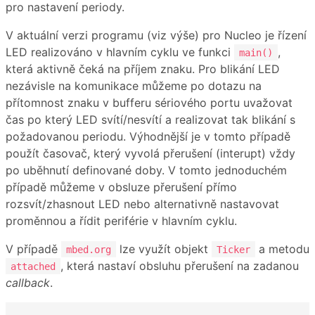
pro nastavení periody.
V aktuální verzi programu (viz výše) pro Nucleo je řízení
LED realizováno v hlavním cyklu ve funkci
,
main()
která aktivně čeká na příjem znaku. Pro blikání LED
nezávisle na komunikace můžeme po dotazu na
přítomnost znaku v bufferu sériového portu uvažovat
čas po který LED svítí/nesvítí a realizovat tak blikání s
požadovanou periodu. Výhodnější je v tomto případě
použít časovač, který vyvolá přerušení (interupt) vždy
po uběhnutí definované doby. V tomto jednoduchém
případě můžeme v obsluze přerušení přímo
rozsvít/zhasnout LED nebo alternativně nastavovat
proměnnou a řídit periférie v hlavním cyklu.
V případě
lze využít objekt
a metodu
mbed.org
Ticker
, která nastaví obsluhu přerušení na zadanou
attached
callback
.