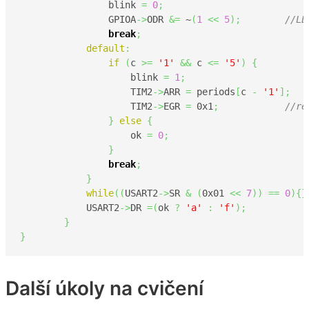
	        blink 
=
0
;
	        GPIOA
->
ODR 
&=
 ~
(
1
<<
5
)
;
//LE
break
;
default
:
if
(
c 
>=
'1'
&&
 c 
<=
'5'
)
{
	      	    blink 
=
1
;
	 	    TIM2
->
ARR 
=
 periods
[
c 
-
'1'
]
;
	            TIM2
->
EGR 
=
0x1
;
//re
}
else
{
                    ok 
=
0
;
}
break
;
}
while
(
(
USART2
->
SR 
&
(
0x01
<<
7
)
)
==
0
)
{
}
 	    USART2
->
DR 
=
(
ok 
?
'a'
:
'f'
)
;
}
}
Další úkoly na cvičení