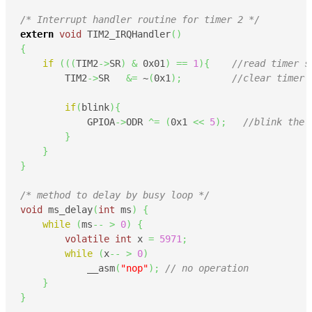
/* Interrupt handler routine for timer 2 */
extern
void
 TIM2_IRQHandler
(
)
{
if
(
(
(
TIM2
->
SR
)
&
0x01
)
==
1
)
{
//read timer s
    	TIM2
->
SR   
&=
 ~
(
0x1
)
;
//clear timer 
if
(
blink
)
{
	    GPIOA
->
ODR 
^=
(
0x1
<<
5
)
;
//blink the 
}
}
}
/* method to delay by busy loop */
void
 ms_delay
(
int
 ms
)
{
while
(
ms
--
>
0
)
{
volatile
int
 x 
=
5971
;
while
(
x
--
>
0
)
            __asm
(
"nop"
)
;
// no operation
}
}