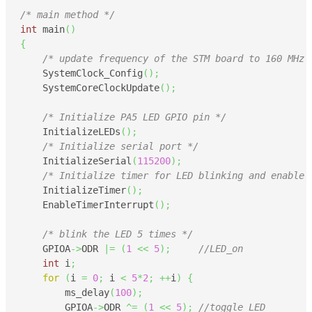
/* main method */
int
 main
(
)
{
/* update frequency of the STM board to 160 MHz 
    SystemClock_Config
(
)
;
    SystemCoreClockUpdate
(
)
;
/* Initialize PA5 LED GPIO pin */
    InitializeLEDs
(
)
;
/* Initialize serial port */
    InitializeSerial
(
115200
)
;
/* Initialize timer for LED blinking and enable 
    InitializeTimer
(
)
;
    EnableTimerInterrupt
(
)
;
/* blink the LED 5 times */
    GPIOA
->
ODR 
|=
(
1
<<
5
)
;
//LED_on
int
 i
;
for
(
i 
=
0
;
 i 
<
5
*
2
;
++
i
)
{
        ms_delay
(
100
)
;
    	GPIOA
->
ODR 
^=
(
1
<<
5
)
;
//toggle LED