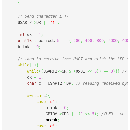
}
/* Send character i */
    USART2
->
DR 
|=
'i'
;
int
 ok 
=
1
;
uint16_t
 periods
[
5
]
=
{
200
,
400
,
800
,
2000
,
400
    blink 
=
0
;
/* loop to receive from UART and blink the LED a
while
(
1
)
{
while
(
(
USART2
->
SR 
&
(
0x01
<<
5
)
)
==
0
)
{
}
// 
        ok 
=
1
;
char
 c 
=
 USART2
->
DR
;
// reading received byt
switch
(
c
)
{
case
's'
:
                blink 
=
0
;
                GPIOA
->
ODR 
|=
(
1
<<
5
)
;
//LED - on
break
;
case
'e'
: