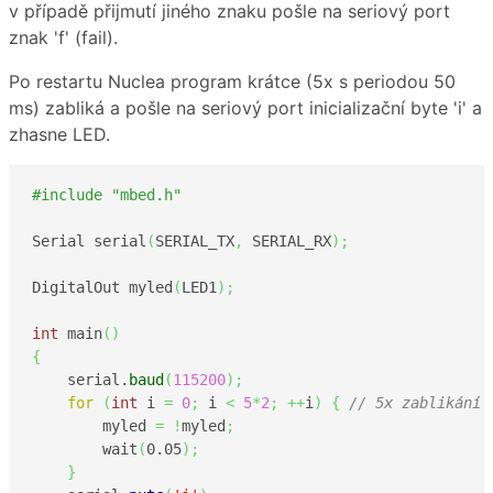
v případě přijmutí jiného znaku pošle na seriový port
znak 'f' (fail).
Po restartu Nuclea program krátce (5x s periodou 50
ms) zabliká a pošle na seriový port inicializační byte 'i' a
zhasne LED.
#include "mbed.h"
Serial serial
(
SERIAL_TX
,
 SERIAL_RX
)
;
DigitalOut myled
(
LED1
)
;
int
 main
(
)
{
    serial.
baud
(
115200
)
;
for
(
int
 i 
=
0
;
 i 
<
5
*
2
;
++
i
)
{
// 5x zablikání 
        myled 
=
!
myled
;
        wait
(
0.05
)
;
}