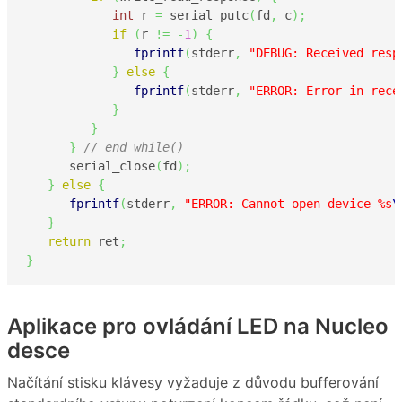
int
 r 
=
 serial_putc
(
fd
,
 c
)
;
if
(
r 
!=
-
1
)
{
fprintf
(
stderr
,
"DEBUG: Received resp
}
else
{
fprintf
(
stderr
,
"ERROR: Error in rece
}
}
}
// end while()
      serial_close
(
fd
)
;
}
else
{
fprintf
(
stderr
,
"ERROR: Cannot open device %s
\
}
return
 ret
;
}
Aplikace pro ovládání LED na Nucleo
desce
Načítání stisku klávesy vyžaduje z důvodu bufferování