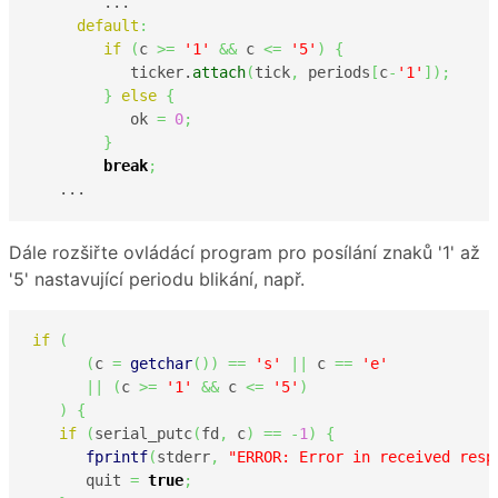
        ...

default
:
if
(
c 
>=
'1'
&&
 c 
<=
'5'
)
{
           ticker.
attach
(
tick
,
 periods
[
c
-
'1'
]
)
;
}
else
{
           ok 
=
0
;
}
break
;
   ... 
Dále rozšiřte ovládácí program pro posílání znaků '1' až
'5' nastavující periodu blikání, např.
if
(
(
c 
=
getchar
(
)
)
==
's'
||
 c 
==
'e'
||
(
c 
>=
'1'
&&
 c 
<=
'5'
)
)
{
if
(
serial_putc
(
fd
,
 c
)
==
-
1
)
{
fprintf
(
stderr
,
"ERROR: Error in received resp
      quit 
=
true
;