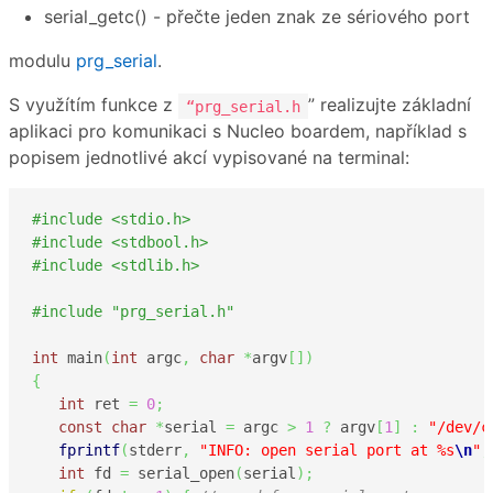
serial_getc() - přečte jeden znak ze sériového port
modulu
prg_serial
.
S využítím funkce z
” realizujte základní
“prg_serial.h
aplikaci pro komunikaci s Nucleo boardem, například s
popisem jednotlivé akcí vypisované na terminal:
#include <stdio.h>
#include <stdbool.h>
#include <stdlib.h>
#include "prg_serial.h"
int
 main
(
int
 argc
,
char
*
argv
[
]
)
{
int
 ret 
=
0
;
const
char
*
serial 
=
 argc 
>
1
?
 argv
[
1
]
:
"/dev/c
fprintf
(
stderr
,
"INFO: open serial port at %s
\n
"
,
int
 fd 
=
 serial_open
(
serial
)
;