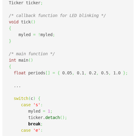
Ticker ticker
;
/* callback function for LED blinking */
void
 tick
(
)
{
    myled 
=
!
myled
;
}
/* main function */
int
 main
(
)
{
float
 periods
[
]
=
{
0.05
,
0.1
,
0.2
,
0.5
,
1.0
}
;
  ...

switch
(
c
)
{
case
's'
:
        myled 
=
1
;
        ticker.
detach
(
)
;
break
;
case
'e'
: