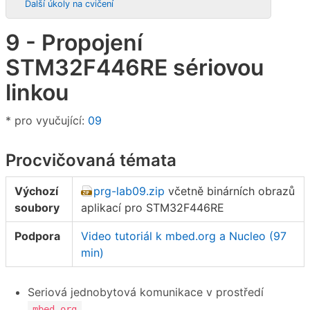
Další úkoly na cvičení
9 - Propojení
STM32F446RE sériovou
linkou
* pro vyučující:
09
Procvičovaná témata
Výchozí
prg-lab09.zip
včetně binárních obrazů
soubory
aplikací pro STM32F446RE
Podpora
Video tutoriál k mbed.org a Nucleo (97
min)
Seriová jednobytová komunikace v prostředí
mbed.org