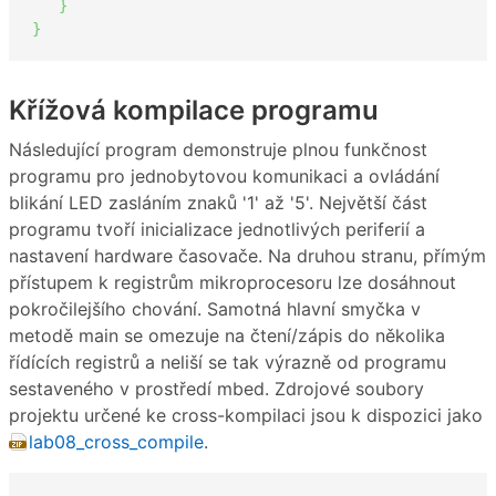
}
}
Křížová kompilace programu
Následující program demonstruje plnou funkčnost
programu pro jednobytovou komunikaci a ovládání
blikání LED zasláním znaků '1' až '5'. Největší část
programu tvoří inicializace jednotlivých periferií a
nastavení hardware časovače. Na druhou stranu, přímým
přístupem k registrům mikroprocesoru lze dosáhnout
pokročilejšího chování. Samotná hlavní smyčka v
metodě main se omezuje na čtení/zápis do několika
řídících registrů a neliší se tak výrazně od programu
sestaveného v prostředí mbed. Zdrojové soubory
projektu určené ke cross-kompilaci jsou k dispozici jako
lab08_cross_compile
.