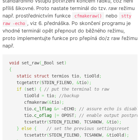
standardního vstupu potvrzení koncem řádku, což není
příliš šikovné. Proto nastate terminál do tzv.
raw
režimu
např. prostřednictvím funkce
nebo
cfmakeraw()
stty
, viz 6. přednáška. Po skončení programu je
raw -echo
vhodné terminál opět přepnout do běžného režimu,
proto implementujte funkce pro přepíná do/z raw řežimu
např.
void
 set_raw
(
_Bool set
)
{
static
struct
 termios tio
,
 tioOld
;
   tcgetattr
(
STDIN_FILENO
,
&
tio
)
;
if
(
set
)
{
// put the terminal to raw 
      tioOld 
=
 tio
;
//backup 
      cfmakeraw
(
&
tio
)
;
      tio.
c_lflag
&=
 ~ECHO
;
// assure echo is disabl
      tio.
c_oflag
|=
 OPOST
;
// enable output postpro
      tcsetattr
(
STDIN_FILENO
,
 TCSANOW
,
&
tio
)
;
}
else
{
// set the previous settingsreset
      tcsetattr
(
STDIN_FILENO
,
 TCSANOW
,
&
tioOld
)
;