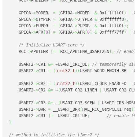
    GPIOA
->
MODER  
=
(
GPIOA
->
MODER  
&
0xffffff0f
)
|
0
    GPIOA
->
OTYPER 
=
(
GPIOA
->
OTYPER 
&
0xfffffff3
)
;
    GPIOA
->
PUPDR  
=
(
GPIOA
->
PUPDR  
&
0xffffff0f
)
;
    GPIOA
->
AFR
[
0
]
=
(
GPIOA
->
AFR
[
0
]
&
0xffff77ff
)
|
0
/* Initialize USART core */
    RCC
->
APB1ENR 
|=
(
RCC_APB1ENR_USART2EN
)
;
// enabl
    USART2
->
CR1 
&=
 ~USART_CR1_UE
;
// temporarily dis
    USART2
->
CR1 
=
(
uint32_t
)
(
USART_WORDLENGTH_8B 
|
 U
    USART2
->
CR2 
=
(
uint32_t
)
(
USART_CLOCK_ENABLED 
|
 U
    USART2
->
CR2 
&=
 ~
(
USART_CR2_LINEN 
|
 USART_CR2_CLK
    USART2
->
CR3 
&=
 ~
(
USART_CR3_SCEN 
|
 USART_CR3_HDSE
    USART2
->
BRR 
=
 __USART_BRR
(
HAL_RCC_GetPCLK1Freq
(
)
    USART2
->
CR1 
|=
  USART_CR1_UE
;
// enable th
}
/* method to initilaize the timer2 */