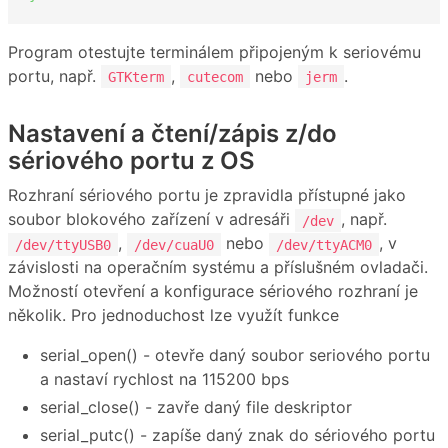
Program otestujte terminálem připojeným k seriovému
portu, např.
,
nebo
.
GTKterm
cutecom
jerm
Nastavení a čtení/zápis z/do
sériového portu z OS
Rozhraní sériového portu je zpravidla přístupné jako
soubor blokového zařízení v adresáři
, např.
/dev
,
nebo
, v
/dev/ttyUSB0
/dev/cuaU0
/dev/ttyACM0
závislosti na operačním systému a příslušném ovladači.
Možností otevření a konfigurace sériového rozhraní je
několik. Pro jednoduchost lze využít funkce
serial_open() - otevře daný soubor seriového portu
a nastaví rychlost na 115200 bps
serial_close() - zavře daný file deskriptor
serial_putc() - zapíše daný znak do sériového portu