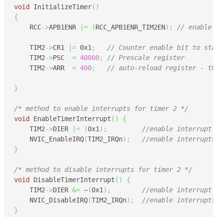
void
 InitializeTimer
(
)
{
    RCC
->
APB1ENR 
|=
(
RCC_APB1ENR_TIM2EN
)
;
// enable 
    TIM2
->
CR1 
|=
0x1
;
// Counter enable bit to sta
    TIM2
->
PSC  
=
40000
;
// Prescale register
    TIM2
->
ARR  
=
400
;
// auto-reload register - th
}
/* method to enable interrupts for timer 2 */
void
 EnableTimerInterrupt
(
)
{
    TIM2
->
DIER 
|=
(
0x1
)
;
//enable interrupt
    NVIC_EnableIRQ
(
TIM2_IRQn
)
;
//enable interrupts
}
/* method to disable interrupts for timer 2 */
void
 DisableTimerInterrupt
(
)
{
    TIM2
->
DIER 
&=
 ~
(
0x1
)
;
//enable interrupt
    NVIC_DisableIRQ
(
TIM2_IRQn
)
;
//enable interrupts
}