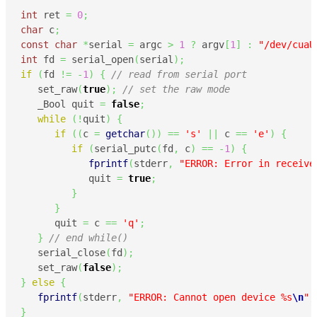
int
 ret 
=
0
;
char
 c
;
const
char
*
serial 
=
 argc 
>
1
?
 argv
[
1
]
:
"/dev/cuaU
int
 fd 
=
 serial_open
(
serial
)
;
if
(
fd 
!=
-
1
)
{
// read from serial port
   set_raw
(
true
)
;
// set the raw mode
   _Bool quit 
=
false
;
while
(
!
quit
)
{
if
(
(
c 
=
getchar
(
)
)
==
's'
||
 c 
==
'e'
)
{
if
(
serial_putc
(
fd
,
 c
)
==
-
1
)
{
fprintf
(
stderr
,
"ERROR: Error in receive
            quit 
=
true
;
}
}
      quit 
=
 c 
==
'q'
;
}
// end while()
   serial_close
(
fd
)
;
   set_raw
(
false
)
;
}
else
{
fprintf
(
stderr
,
"ERROR: Cannot open device %s
\n
"
,
}