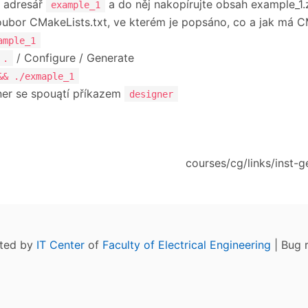
 adresář
a do něj nakopírujte obsah example_1.
example_1
soubor CMakeLists.txt, ve kterém je popsáno, co a jak má
ample_1
/ Configure / Generate
 .
&& ./exmaple_1
er se spouątí příkazem
designer
courses/cg/links/inst-g
ated by
IT Center
of
Faculty of Electrical Engineering
| Bug 