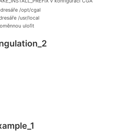
 CMAKE_INSTALL_PREFIX v konfiguraci CGA
 adresáře /opt/cgal
adresáře /usr/local
roměnnou uloľit
angulation_2
example_1