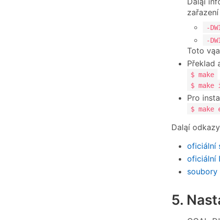
Daląí in
zařazení
-DW
-DW
Toto vąa
Překlad 
$ make
$ make 
Pro insta
$ make 
Daląí odkazy
oficiáln
oficiální
soubory 
5. Nas