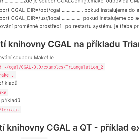
 ...............zde je soubor CGALConfig.cmake, odpovídá
port CGAL_DIR=/opt/cgal ................. pokud instalujeme do
port CGAL_DIR=/usr/local ................ pokud instalujeme do 
ování proměnné prostředí i po restartu systému je třeba p
ití knihovny CGAL na příkladu Tri
vání souboru Makefile
d ~/cgal/CGAL-3.9/examples/Triangulation_2
make .
příkladů
ake
 příkladů
/terrain
ití knihovny CGAL a QT - příklad 