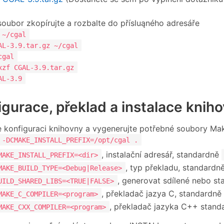
soubor zkopírujte a rozbalte do přísluąného adresáře
 ~/cgal
AL-3.9.tar.gz ~/cgal
cgal
xzf CGAL-3.9.tar.gz
AL-3.9
igurace, překlad a instalace kni
 konfiguraci knihovny a vygenerujte potřebné soubory Mak
 -DCMAKE_INSTALL_PREFIX=/opt/cgal .
, instalační adresář, standardně
MAKE_INSTALL_PREFIX=<dir>
, typ překladu, standardn
MAKE_BUILD_TYPE=<Debug|Release>
, generovat sdílené nebo st
UILD_SHARED_LIBS=<TRUE|FALSE>
, překladač jazya C, standardně
MAKE_C_COMPILER=<program>
, překladač jazyka C++ stan
MAKE_CXX_COMPILER=<program>