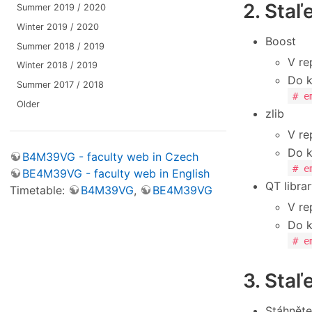
2. Staľ
Summer 2019 / 2020
Winter 2019 / 2020
Boost
Summer 2018 / 2019
V re
Winter 2018 / 2019
Do k
Summer 2017 / 2018
# e
Older
zlib
V re
Do k
B4M39VG - faculty web in Czech
# e
BE4M39VG - faculty web in English
QT libra
Timetable:
B4M39VG
,
BE4M39VG
V re
Do k
# e
3. Staľ
Stáhnět