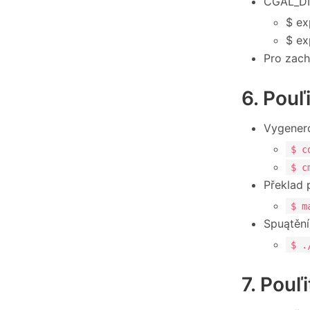
CGAL_DIR
$ ex
$ ex
Pro zach
6. Pouľ
Vygenero
$ c
$ c
Překlad 
$ m
Spuątění
$ .
7. Pouľ