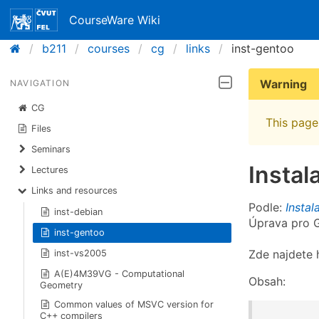
CourseWare Wiki
b211
courses
cg
links
inst-gentoo
Warning
NAVIGATION
CG
This page 
Files
Seminars
Instal
Lectures
Links and resources
Podle:
Insta
inst-debian
Úprava pro G
inst-gentoo
Zde najdete 
inst-vs2005
A(E)4M39VG - Computational
Obsah:
Geometry
Common values of MSVC version for
C++ compilers