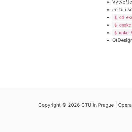
Vytvořte
Je tu i 
$ cd ex
$ cmake
$ make 
QtDesign
Copyright © 2026 CTU in Prague | Oper