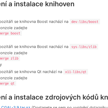
ení a instalace knihoven
pozitáři se knihovna Boost nachází na
dev-libs/boost
onzole zadejte
merge boost
pozitáři se knihovna Boost nachází na
sys-libs/zlib
onzole zadejte
merge zlib
ry
pozitáři se knihovna Qt nachází na
x11-libs/qt
onzole zadejte
merge qt
ení a instalace zdrojových kódů 
e
CGAL-3.9.tar.gz
(Dostanete se sem po vyplnění dotazníku 