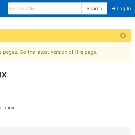
Search
Log In
e pages
. Go the latest version of
this page
.
ux
 Linux.