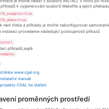
formace je moľné nalézt v souboru INSTALL v rootu po roz
 příkladů k vygenerování souborů Makefile a jejich překladu
ITH_examples=true
ITH_demos=true
k není třeba a příklady je moľné nakonfigurovat samostatně
a instalaci provedeme následující posloupností příkazů
install
laci příkladů jeątě
examples
:
í stránka www.cgal.org
 Instalační manuál
projektu CGAL ke staľení
tavení proměnných prostředí