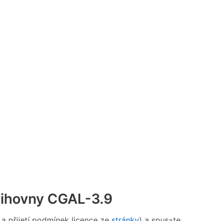
knihovny CGAL-3.9
a přijetí podmínek licence ze
stránky
) a spus»te