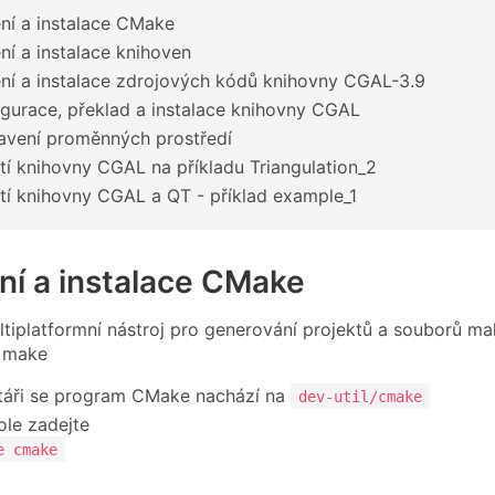
ení a instalace CMake
ní a instalace knihoven
ení a instalace zdrojových kódů knihovny CGAL-3.9
igurace, překlad a instalace knihovny CGAL
avení proměnných prostředí
ití knihovny CGAL na příkladu Triangulation_2
ití knihovny CGAL a QT - příklad example_1
ení a instalace CMake
tiplatformní nástroj pro generování projektů a souborů mak
 make
táři se program CMake nachází na
dev-util/cmake
le zadejte
e cmake