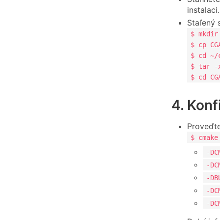
instalaci.
Staľený 
$ mkdir
$ cp CG
$ cd ~/
$ tar -
$ cd CG
4. Konf
Proveďte
$ cmake
-DC
-DC
-DB
-DC
-DC