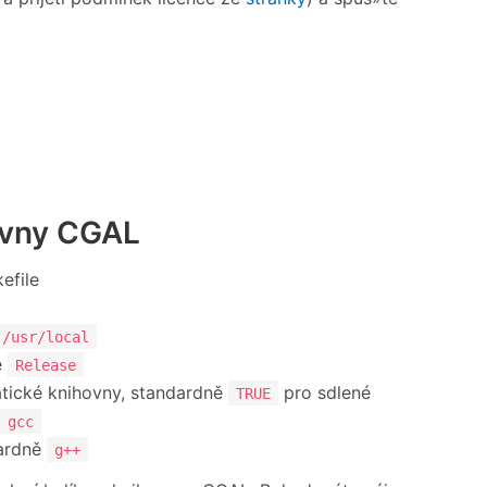
hovny CGAL
efile
/usr/local
ě
Release
atické knihovny, standardně
pro sdlené
TRUE
gcc
dardně
g++