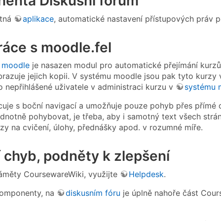
enta Diskusní fórum
tná
aplikace
, automatické nastavení přístupových práv
áce s moodle.fel
moodle
je nasazen modul pro automatické přejímání kurzů
razuje jejich kopii. V systému moodle jsou pak tyto kurzy vi
ro nepřihlášené uživatele v administraci kurzu v
systému 
uje s boční navigací a umožňuje pouze pohyb přes přímé 
dnotně pohybovat, je třeba, aby i samotný text všech strán
zy na cvičení, úlohy, přednášky apod. v rozumné míře.
 chyb, podněty k zlepšení
 náměty CoursewareWiki, využijte
Helpdesk
.
komponenty, na
diskusním fóru
je úplně nahoře část Cour