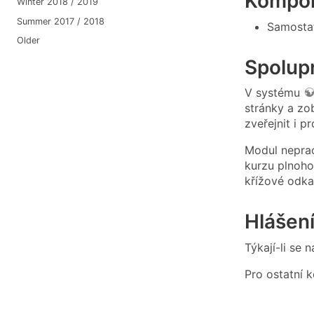
Kompon
Winter 2018 / 2019
Summer 2017 / 2018
Samosta
Older
Spolupr
V systému
stránky a zob
zveřejnit i p
Modul neprac
kurzu plnoho
křížové odka
Hlášení
Týkají-li se
Pro ostatní 