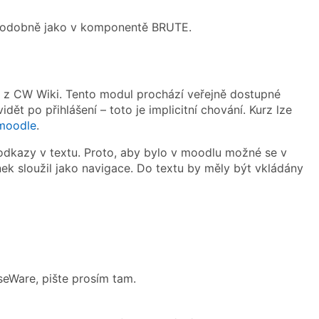
 podobně jako v komponentě BRUTE.
 z CW Wiki. Tento modul prochází veřejně dostupné
dět po přihlášení – toto je implicitní chování. Kurz lze
moodle
.
odkazy v textu. Proto, aby bylo v moodlu možné se v
ek sloužil jako navigace. Do textu by měly být vkládány
seWare, pište prosím tam.