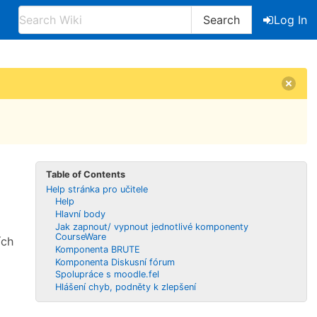
Search
Log In
Table of Contents
Help stránka pro učitele
Help
Hlavní body
Jak zapnout/ vypnout jednotlivé komponenty
CourseWare
ích
Komponenta BRUTE
Komponenta Diskusní fórum
á
Spolupráce s moodle.fel
Hlášení chyb, podněty k zlepšení