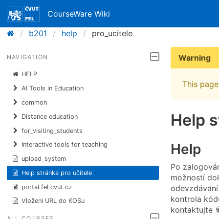
CourseWare Wiki
b201
help
pro_ucitele
Warning
NAVIGATION
HELP
This page 
AI Tools in Education
common
Help s
Distance education
for_visiting_students
Help
Interactive tools for teaching
upload_system
Po zalogován
Help stránka pro učitele
možností do
portal.fel.cvut.cz
odevzdávání 
kontrola kód
Vloženi URL do KOSu
kontaktujte
ALL COURSES