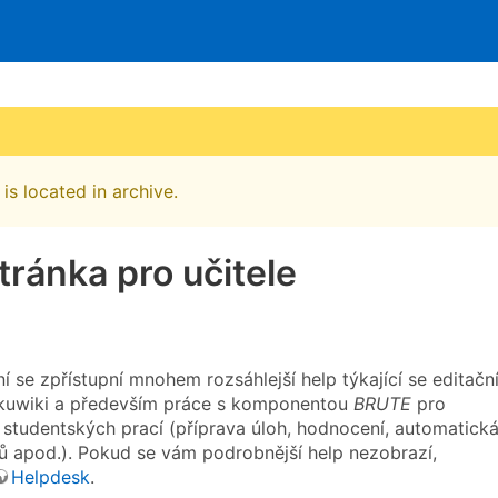
is located in archive.
tránka pro učitele
í se zpřístupní mnohem rozsáhlejší help týkající se editačn
kuwiki a především práce s komponentou
BRUTE
pro
studentských prací (příprava úloh, hodnocení, automatick
ů apod.). Pokud se vám podrobnější help nezobrazí,
Helpdesk
.