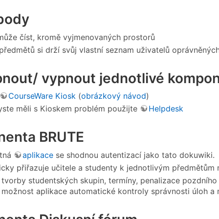
 body
může číst, kromě vyjmenovaných prostorů
předmětů si drží svůj vlastní seznam uživatelů oprávněných
pnout/ vypnout jednotlivé komp
CourseWare Kiosk
(
obrázkový návod
)
ste měli s Kioskem problém použijte
Helpdesk
nenta BRUTE
tná
aplikace
se shodnou autentizací jako tato dokuwiki.
cky přiřazuje učitele a studenty k jednotlivým předmětům 
tvorby studentských skupin, termíny, penalizace pozdního
, možnost aplikace automatické kontroly správnosti úloh a 