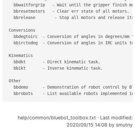
  bbwaitforgrip   - Wait until the gripper finish mov
  bbresetmotors   - Clear err state of all motors.

  bbrelease        - Stop all motors and release its 
Conversions

  bbdegtoirc  - Conversion of angles in degrees/mm to
  bbirctodeg  - Conversion of angles in IRC units to 
Kinematics

  bbdkt       - Direct kinematic task.

  bbikt       - Inverse kinematic task.

Other

  bbdemo      - Demonstration of robot control by Blu
help/common/bluebot_toolbox.txt
· Last modified:
2020/09/15 14:08 by
smutny