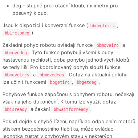
deg - stupně pro rotační kloub, milimetry pro
posuvný kloub.
Jsou k dispozici i konverzní funkce (
,
bbdegtoirc
).
bbirctodeg
Základní pohyb robotu ovládají funkce
a
bbmoveirc
. Tyto funkce pohybují všemi klouby
bbmovedeg
nastavenou rychlostí, doba pohybu jednotlivých klobů
se tedy liší. Pro koordinovaný pohyb slouží funkce
a
. Dotaz na aktualní polohu
bbmoveircs
bbmovedegs
lze učinit funkcemi
,
.
bbgetirc
bbgetdeg
Pohybové funkce započnou s pohybem robotu, nečekají
však na jeho dokončení. K tomu lze využít dotaz
a čekání
.
bbisready
bbwaitforready
Pokud dojde k chybě řízení, například odpojením motorů
stiskem bezpečnostního tlačítka, může ovládací
jednotka zůstat v chybovém stavu v nekterých