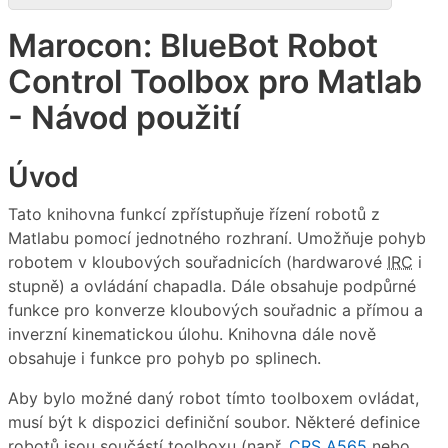
Marocon: BlueBot Robot
Control Toolbox pro Matlab
- Návod použití
Úvod
Tato knihovna funkcí zpřístupňuje řízení robotů z
Matlabu pomocí jednotného rozhraní. Umožňuje pohyb
robotem v kloubových souřadnicích (hardwarové
IRC
i
stupně) a ovládání chapadla. Dále obsahuje podpůrné
funkce pro konverze kloubových souřadnic a přímou a
inverzní kinematickou úlohu. Knihovna dále nově
obsahuje i funkce pro pohyb po splinech.
Aby bylo možné daný robot tímto toolboxem ovládat,
musí být k dispozici definiční soubor. Některé definice
robotů jsou součástí toolboxu (např.
CRS A565
nebo