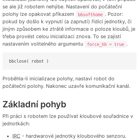
se ale již robotem nehýbe. Nastavení do počáteční
polohy lze opakovat příkazem
. Pozor:
bbsofthome
pokud by došlo k vypnutí (a zapnutí) řídící jednotky, či
jiným způsobem ke ztrátě informace o poloze kloubů, je
třeba provést celou inicializaci znova. To se zajistí
nastavením volitelného argumentu
.
force_hh = true
bbclose( robot )
Proběhla-li inicializace polohy, nastaví robot do
počáteční polohy. Nakonec uzavře komunikační kanál.
Základní pohyb
Při práci s robotem lze používat kloubové souřadnice v
jednotkách:
IRC
- hardwarové jednotky kloubového senzoru.