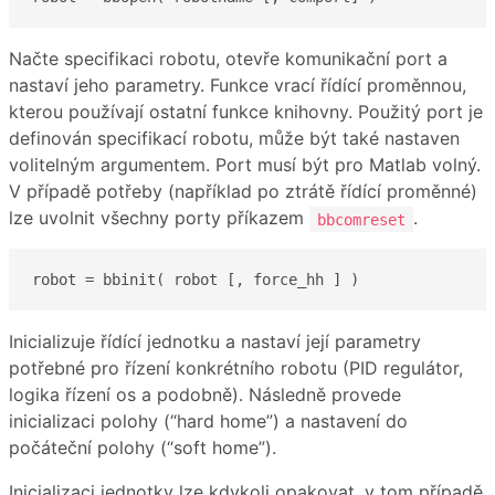
Načte specifikaci robotu, otevře komunikační port a
nastaví jeho parametry. Funkce vrací řídící proměnnou,
kterou používají ostatní funkce knihovny. Použitý port je
definován specifikací robotu, může být také nastaven
volitelným argumentem. Port musí být pro Matlab volný.
V případě potřeby (například po ztrátě řídící proměnné)
lze uvolnit všechny porty příkazem
.
bbcomreset
robot = bbinit( robot [, force_hh ] )
Inicializuje řídící jednotku a nastaví její parametry
potřebné pro řízení konkrétního robotu (PID regulátor,
logika řízení os a podobně). Následně provede
inicializaci polohy (“hard home”) a nastavení do
počáteční polohy (“soft home”).
Inicializaci jednotky lze kdykoli opakovat, v tom případě