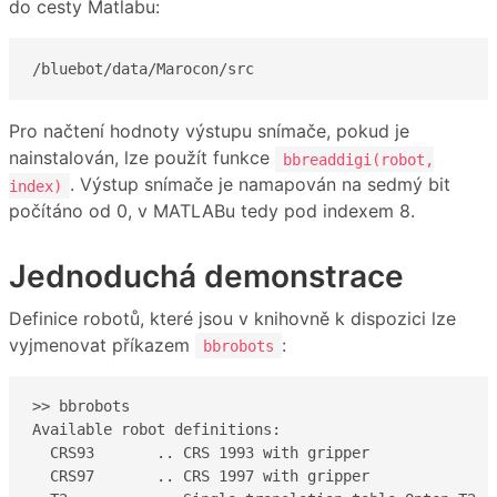
do cesty Matlabu:
/bluebot/data/Marocon/src
Pro načtení hodnoty výstupu snímače, pokud je
nainstalován, lze použít funkce
bbreaddigi(robot,
. Výstup snímače je namapován na sedmý bit
index)
počítáno od 0, v MATLABu tedy pod indexem 8.
Jednoduchá demonstrace
Definice robotů, které jsou v knihovně k dispozici lze
vyjmenovat příkazem
:
bbrobots
>> bbrobots

Available robot definitions:

  CRS93       .. CRS 1993 with gripper

  CRS97       .. CRS 1997 with gripper
