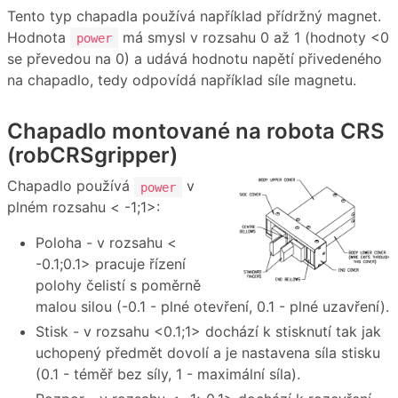
Tento typ chapadla používá například přídržný magnet.
Hodnota
má smysl v rozsahu 0 až 1 (hodnoty <0
power
se převedou na 0) a udává hodnotu napětí přivedeného
na chapadlo, tedy odpovídá například síle magnetu.
Chapadlo montované na robota CRS
(robCRSgripper)
Chapadlo používá
v
power
plném rozsahu < -1;1>:
Poloha - v rozsahu <
-0.1;0.1> pracuje řízení
polohy čelistí s poměrně
malou silou (-0.1 - plné otevření, 0.1 - plné uzavření).
Stisk - v rozsahu <0.1;1> dochází k stisknutí tak jak
uchopený předmět dovolí a je nastavena síla stisku
(0.1 - téměř bez síly, 1 - maximální síla).