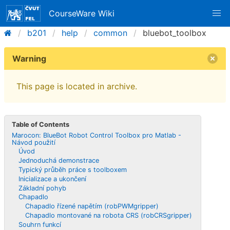
CourseWare Wiki
b201
help
common
bluebot_toolbox
Warning
This page is located in archive.
Table of Contents
Marocon: BlueBot Robot Control Toolbox pro Matlab -
Návod použití
Úvod
Jednoduchá demonstrace
Typický průběh práce s toolboxem
Inicializace a ukončení
Základní pohyb
Chapadlo
Chapadlo řízené napětím (robPWMgripper)
Chapadlo montované na robota CRS (robCRSgripper)
Souhrn funkcí