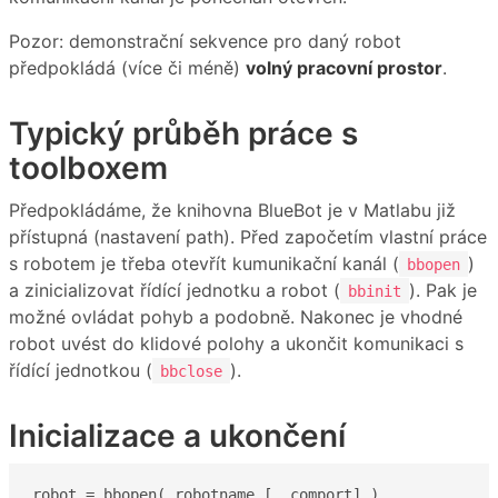
Pozor: demonstrační sekvence pro daný robot
předpokládá (více či méně)
volný pracovní prostor
.
Typický průběh práce s
toolboxem
Předpokládáme, že knihovna BlueBot je v Matlabu již
přístupná (nastavení path). Před započetím vlastní práce
s robotem je třeba otevřít kumunikační kanál (
)
bbopen
a zinicializovat řídící jednotku a robot (
). Pak je
bbinit
možné ovládat pohyb a podobně. Nakonec je vhodné
robot uvést do klidové polohy a ukončit komunikaci s
řídící jednotkou (
).
bbclose
Inicializace a ukončení
robot = bbopen( robotname [, comport] )