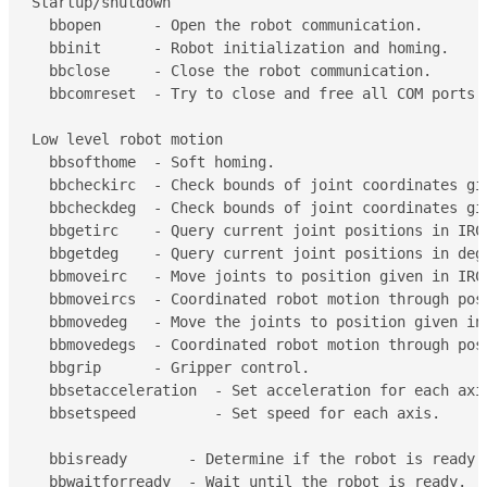
Startup/shutdown

  bbopen      - Open the robot communication.

  bbinit      - Robot initialization and homing.

  bbclose     - Close the robot communication.

  bbcomreset  - Try to close and free all COM ports i
Low level robot motion

  bbsofthome  - Soft homing.

  bbcheckirc  - Check bounds of joint coordinates giv
  bbcheckdeg  - Check bounds of joint coordinates giv
  bbgetirc    - Query current joint positions in IRC 
  bbgetdeg    - Query current joint positions in degr
  bbmoveirc   - Move joints to position given in IRC 
  bbmoveircs  - Coordinated robot motion through posi
  bbmovedeg   - Move the joints to position given in 
  bbmovedegs  - Coordinated robot motion through posi
  bbgrip      - Gripper control.

  bbsetacceleration  - Set acceleration for each axis
  bbsetspeed         - Set speed for each axis.

  bbisready       - Determine if the robot is ready.

  bbwaitforready  - Wait until the robot is ready.
