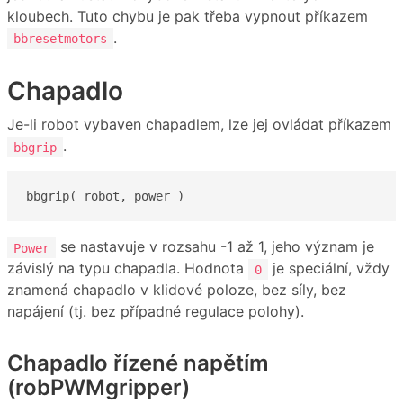
kloubech. Tuto chybu je pak třeba vypnout příkazem
.
bbresetmotors
Chapadlo
Je-li robot vybaven chapadlem, lze jej ovládat příkazem
.
bbgrip
bbgrip( robot, power )
se nastavuje v rozsahu -1 až 1, jeho význam je
Power
závislý na typu chapadla. Hodnota
je speciální, vždy
0
znamená chapadlo v klidové poloze, bez síly, bez
napájení (tj. bez případné regulace polohy).
Chapadlo řízené napětím
(robPWMgripper)