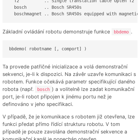
  T2          .. Single translation table Opten T2

  bosch       .. Bosch SR450s

  boschmagnet .. Bosch SR450s equipped with magnetic
Základní ovládání robotu demonstruje funkce
.
bbdemo
bbdemo( robotname [, comport] )
Ta provede patřičné inicializace a volá demonstrační
sekvenci, je-li k dispozici. Na závěr uzavře komunikaci s
robotem. Funkce očekává parametr specifikující daného
robota (např.
) a volitelně lze zadat komunikační
bosch
port, je-li robot připojen k jinému portu než je
definováno v jeho specifikaci.
V případě, že je komunikace s robotem již otevřena, lze
funkci předat přímo řídící strukturu robotu. V tom
případě je pouze zavolána demonstrační sekvence a
komunikační kanál je ponechán otevřen.