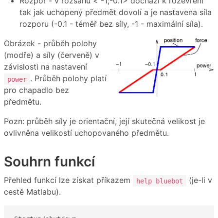
Rozpor - v rozsahu < -1;-0.1> dochází k rozevření
tak jak uchopený předmět dovolí a je nastavena síla
rozporu (-0.1 - téměř bez síly, -1 - maximální síla).
Obrázek - průběh polohy
(modře) a síly (červeně) v
závislosti na nastavení
. Průběh polohy platí
power
pro chapadlo bez
předmětu.
Pozn: průběh síly je orientační, její skutečná velikost je
ovlivněna velikostí uchopovaného předmětu.
Souhrn funkcí
Přehled funkcí lze získat příkazem
(je-li v
help bluebot
cestě Matlabu).