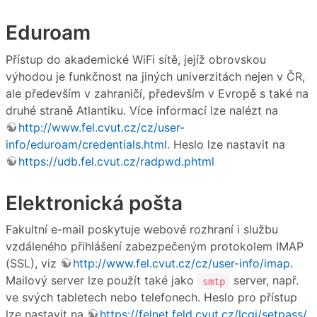
Eduroam
Přístup do akademické WiFi sítě, jejíž obrovskou
výhodou je funkčnost na jiných univerzitách nejen v ČR,
ale především v zahraničí, především v Evropě s také na
druhé straně Atlantiku. Více informací lze nalézt na
http://www.fel.cvut.cz/cz/user-
info/eduroam/credentials.html
. Heslo lze nastavit na
https://udb.fel.cvut.cz/radpwd.phtml
Elektronická pošta
Fakultní e-mail poskytuje webové rozhraní i službu
vzdáleného přihlášení zabezpečeným protokolem IMAP
(SSL), viz
http://www.fel.cvut.cz/cz/user-info/imap
.
Mailový server lze použít také jako
server, např.
smtp
ve svých tabletech nebo telefonech. Heslo pro přístup
lze nastavit na
https://felnet.feld.cvut.cz/lcgi/setpass/
.