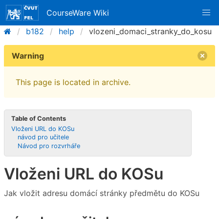
CourseWare Wiki
b182
help
vlozeni_domaci_stranky_do_kosu
Warning
This page is located in archive.
Table of Contents
Vloženi URL do KOSu
návod pro učitele
Návod pro rozvrháře
Vloženi URL do KOSu
Jak vložit adresu domácí stránky předmětu do KOSu