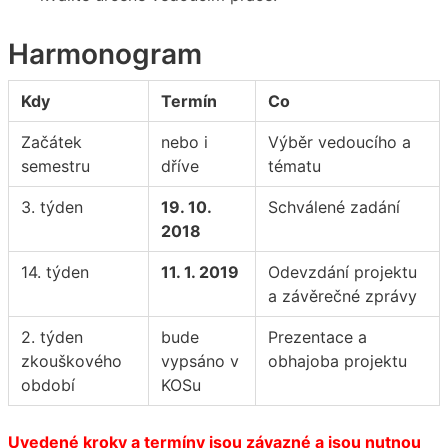
Harmonogram
Kdy
Termín
Co
Začátek
nebo i
Výběr vedoucího a
semestru
dříve
tématu
3. týden
19. 10.
Schválené zadání
2018
14. týden
11. 1. 2019
Odevzdání projektu
a závěrečné zprávy
2. týden
bude
Prezentace a
zkouškového
vypsáno v
obhajoba projektu
období
KOSu
Uvedené kroky a termíny jsou závazné a jsou nutnou