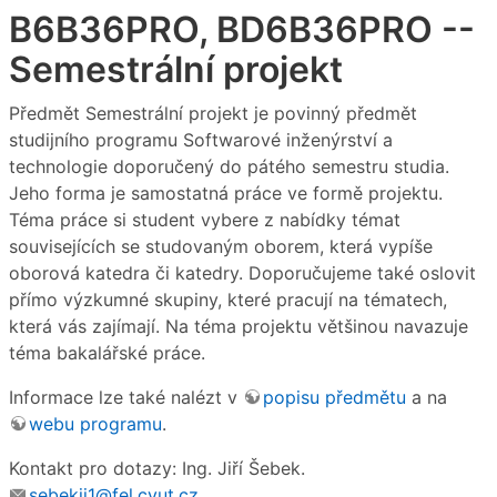
B6B36PRO, BD6B36PRO --
Semestrální projekt
Předmět Semestrální projekt je povinný předmět
studijního programu Softwarové inženýrství a
technologie doporučený do pátého semestru studia.
Jeho forma je samostatná práce ve formě projektu.
Téma práce si student vybere z nabídky témat
souvisejících se studovaným oborem, která vypíše
oborová katedra či katedry. Doporučujeme také oslovit
přímo výzkumné skupiny, které pracují na tématech,
která vás zajímají. Na téma projektu většinou navazuje
téma bakalářské práce.
Informace lze také nalézt v
popisu předmětu
a na
webu programu
.
Kontakt pro dotazy: Ing. Jiří Šebek.
sebekji1@fel.cvut.cz