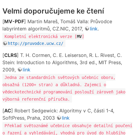
Velmi doporučujeme ke čtení
[
MV-PDF
] Martin Mareš, Tomáš Valla: Průvodce
labyrintem algoritmů, CZ.NIC, 2017,
link
.
Kompletní elektronická verze [
MV
]
http://pruvodce.ucw.cz/
[
CLRS
] T. H. Cormen, C. E. Leiserson, R. L. Rivest, C.
Stein: Introduction to Algorithms, 3rd ed., MIT Press,
2009,
link
Jedna ze standardních světových učebnic oboru,
obsažná (1200+ stran) a důkladná. Zajemci o
vědeckotechnické programování poslouží zároveň jako
výborná referenční příručka.
[
AC
] Robert Sedgewick: Algoritmy v C, části 1-4,
SoftPress, Praha, 2003
link
Překlad světoznámé učebnice obsahuje detailní poučení
o řazení a vyhledávání, vhodná pro úvod do hlubšího