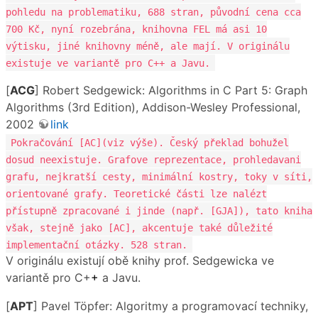
pohledu na problematiku, 688 stran, původní cena cca
700 Kč, nyní rozebrána, knihovna FEL má asi 10
výtisku, jiné knihovny méně, ale mají. V originálu
existuje ve variantě pro C++ a Javu.
[
ACG
] Robert Sedgewick: Algorithms in C Part 5: Graph
Algorithms (3rd Edition), Addison-Wesley Professional,
2002
link
Pokračování [AC](viz výše). Český překlad bohužel
dosud neexistuje. Grafove reprezentace, prohledavani
grafu, nejkratší cesty, minimální kostry, toky v síti,
orientované grafy. Teoretické části lze nalézt
přístupně zpracované i jinde (např. [GJA]), tato kniha
však, stejně jako [AC], akcentuje také důležité
implementační otázky. 528 stran.
V originálu existují obě knihy prof. Sedgewicka ve
variantě pro C+
+
a Javu.
[
APT
] Pavel Töpfer: Algoritmy a programovací techniky,