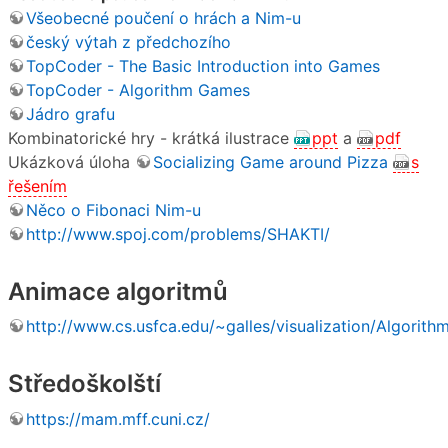
Všeobecné poučení o hrách a Nim-u
český výtah z předchozího
TopCoder - The Basic Introduction into Games
TopCoder - Algorithm Games
Jádro grafu
Kombinatorické hry - krátká ilustrace
ppt
a
pdf
Ukázková úloha
Socializing Game around Pizza
s
řešením
Něco o Fibonaci Nim-u
http://www.spoj.com/problems/SHAKTI/
Animace algoritmů
http://www.cs.usfca.edu/~galles/visualization/Algorith
Středoškolští
https://mam.mff.cuni.cz/