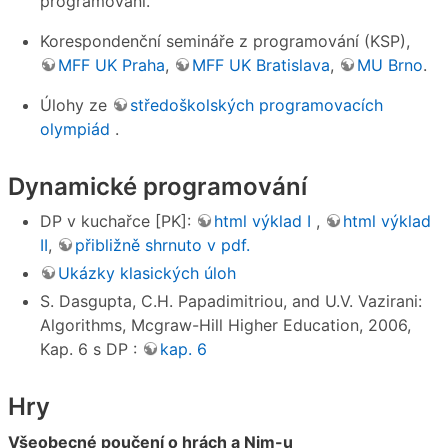
programováni.
Korespondenční semináře z programování (KSP),
MFF UK Praha
,
MFF UK Bratislava
,
MU Brno
.
Úlohy ze
středoškolských programovacích
olympiád
.
Dynamické programování
DP v kuchařce [PK]:
html výklad I
,
html výklad
II
,
přibližně shrnuto v pdf.
Ukázky klasických úloh
S. Dasgupta, C.H. Papadimitriou, and U.V. Vazirani:
Algorithms, Mcgraw-Hill Higher Education, 2006,
Kap. 6 s DP :
kap. 6
Hry
Všeobecné poučení o hrách a Nim-u