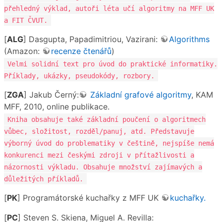
přehledný výklad, autoři léta učí algoritmy na MFF UK
a FIT ČVUT.
[
ALG
] Dasgupta, Papadimitriou, Vazirani:
Algorithms
(Amazon:
recenze čtenářů
)
Velmi solidní text pro úvod do praktické informatiky.
Příklady, ukázky, pseudokódy, rozbory.
[
ZGA
] Jakub Černý:
Základní grafové algoritmy
, KAM
MFF, 2010, online publikace.
Kniha obsahuje také základní poučení o algoritmech
vůbec, složitost, rozděl/panuj, atd. Představuje
výborný úvod do problematiky v češtině, nejspíše nemá
konkurenci mezi českými zdroji v přítažlivosti a
názornosti výkladu. Obsahuje množství zajímavých a
důležitých příkladů.
[
PK
] Programátorské kuchařky z MFF UK
kuchařky.
[
PC
] Steven S. Skiena, Miguel A. Revilla: