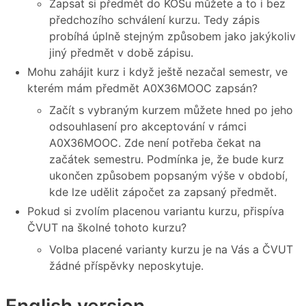
Zapsat si předmět do KOSu můžete a to i bez
předchozího schválení kurzu. Tedy zápis
probíhá úplně stejným způsobem jako jakýkoliv
jiný předmět v době zápisu.
Mohu zahájit kurz i když ještě nezačal semestr, ve
kterém mám předmět A0X36MOOC zapsán?
Začít s vybraným kurzem můžete hned po jeho
odsouhlasení pro akceptování v rámci
A0X36MOOC. Zde není potřeba čekat na
začátek semestru. Podmínka je, že bude kurz
ukončen způsobem popsaným výše v období,
kde lze udělit zápočet za zapsaný předmět.
Pokud si zvolím placenou variantu kurzu, přispíva
ČVUT na školné tohoto kurzu?
Volba placené varianty kurzu je na Vás a ČVUT
žádné příspěvky neposkytuje.
English version