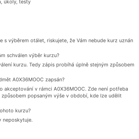
 úkoly, testy
e s výběrem otálet, riskujete, že Vám nebude kurz uznán
m schválen výběr kurzu?
álení kurzu. Tedy zápis probíhá úplně stejným způsobem
 předmět A0X36MOOC zapsán?
ro akceptování v rámci A0X36MOOC. Zde není potřeba
n způsobem popsaným výše v období, kde lze udělit
tohoto kurzu?
y neposkytuje.