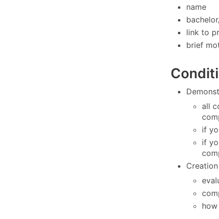
name
bachelor
link to 
brief mo
Condit
Demonstr
all 
comp
if y
if y
comp
Creation 
eval
comp
how 