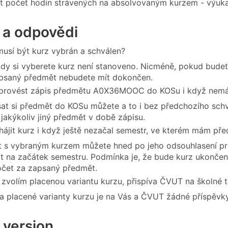
t počet hodin strávených na absolvovaným kurzem - výuka,
 a odpovědi
usí být kurz vybrán a schválen?
dy si vyberete kurz není stanoveno. Nicméně, pokud budet
psaný předmět nebudete mít dokončen.
 provést zápis předmětu A0X36MOOC do KOSu i když nemá
at si předmět do KOSu můžete a to i bez předchozího schv
 jakýkoliv jiný předmět v době zápisu.
ájit kurz i když ještě nezačal semestr, ve kterém mám
t s vybraným kurzem můžete hned po jeho odsouhlasení p
t na začátek semestru. Podmínka je, že bude kurz ukonče
čet za zapsaný předmět.
 zvolím placenou variantu kurzu, přispíva ČVUT na školné 
a placené varianty kurzu je na Vás a ČVUT žádné příspěvk
 version