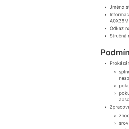
Jméno s
Informac
A0X36M
Odkaz na
Stručná 
Podmín
Prokázán
spln
nesp
poku
poku
abso
Zpracová
zhod
srov