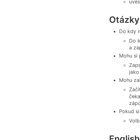
uvés
Otázky
Do kdy m
Do k
a za
Mohu si
Zaps
jako
Mohu zah
Začí
čeka
zápo
Pokud si
Volb
English