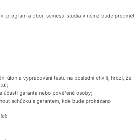
um, program a obor, semestr studia v němž bude předmět
úloh a vypracování testu na poslední chvíli, hrozí, že
tu);
za účasti garanta nebo pověřené osoby;
odnout schůzku s garantem, kde bude prokázano
cí: