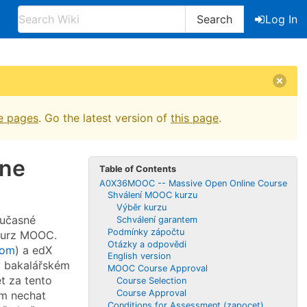
Search
Log In
e pages
. Go the latest version of
this page
.
ine
Table of Contents
A0X36MOOC -- Massive Open Online Course
Shválení MOOC kurzu
Výběr kurzu
oučasné
Schválení garantem
Podmínky zápočtu
 kurz MOOC.
Otázky a odpovědi
com
) a edX
English version
v bakalářském
MOOC Course Approval
t za tento
Course Selection
Course Approval
ím nechat
Conditions for Assessment (zapocet)