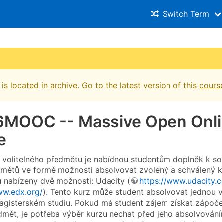
Switch Term
is located in archive. Go to the latest version of this
cours
MOOC -- Massive Open Onl
e
 volitelného předmětu je nabídnou studentům doplněk k s
dmětů ve formě možnosti absolvovat zvolený a schválený
u nabízeny dvě možnosti: Udacity (
https://www.udacity.
ww.edx.org/
). Tento kurz může student absolvovat jednou 
agisterském studiu. Pokud má student zájem získat zápoče
edmět, je potřeba výběr kurzu nechat před jeho absolvován