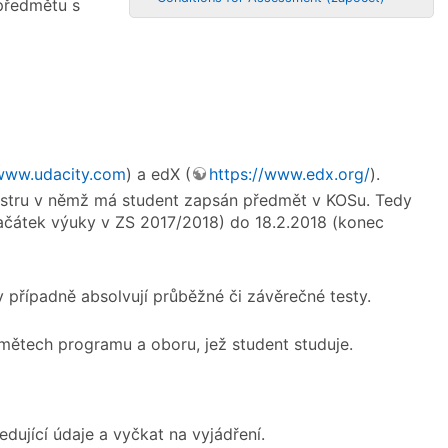
předmětu s
/www.udacity.com
) a edX (
https://www.edx.org/
).
estru v němž má student zapsán předmět v KOSu. Tedy
ačátek výuky v ZS 2017/2018) do 18.2.2018 (konec
y případně absolvují průběžné či závěrečné testy.
mětech programu a oboru, jež student studuje.
edující údaje a vyčkat na vyjádření.