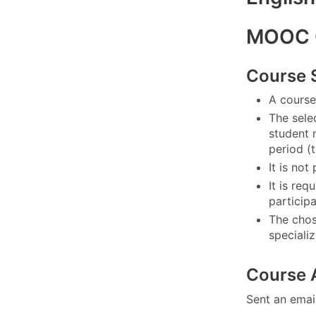
MOOC C
Course 
A course
The sele
student 
period (
It is no
It is re
participa
The chos
specializ
Course 
Sent an email