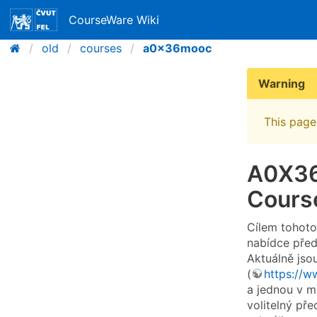
CourseWare Wiki
old
courses
a0x36mooc
Warning
This page 
A0X36
Cours
Cílem tohoto
nabídce pře
Aktuálně jso
(
https://w
a jednou v m
volitelný př