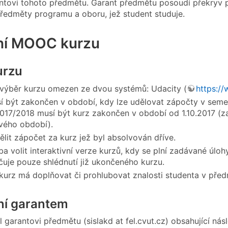
antovi tohoto předmětu. Garant předmětu posoudí překryv 
 předměty programu a oboru, jež student studuje.
ní MOOC kurzu
urzu
 výběr kurzu omezen ze dvou systémů: Udacity (
https:/
í být zakončen v období, kdy lze udělovat zápočty v sem
017/2018 musí být kurz zakončen v období od 1.10.2017 (z
vého období).
ělit zápočet za kurz jež byl absolvován dříve.
ba volit interaktivní verze kurzů, kdy se plní zadávané úloh
uje pouze shlédnutí již ukončeného kurzu.
kurz má doplňovat či prohlubovat znalosti studenta v před
ní garantem
 garantovi předmětu (sislakd at fel.cvut.cz) obsahující násl