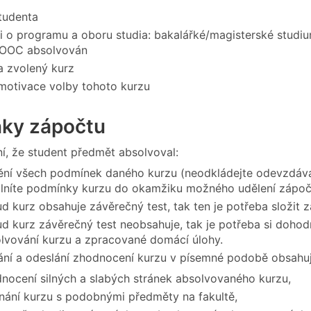
tudenta
i o programu a oboru studia: bakalářké/magisterské studi
OOC absolvován
 zvolený kurz
motivace volby tohoto kurzu
ky zápočtu
í, že student předmět absolvoval:
ění všech podmínek daného kurzu (neodkládejte odevzdávání 
lníte podmínky kurzu do okamžiku možného udělení zápoč
d kurz obsahuje závěrečný test, tak ten je potřeba složit 
d kurz závěrečný test neobsahuje, tak je potřeba si doh
lvování kurzu a zpracované domácí úlohy.
ní a odeslání zhodnocení kurzu v písemné podobě obsahují
nocení silných a slabých stránek absolvovaného kurzu,
nání kurzu s podobnými předměty na fakultě,