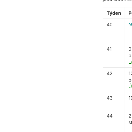
Týden
P
40
N
41
0
p
L
42
1
p
Ú
43
1
44
2
s