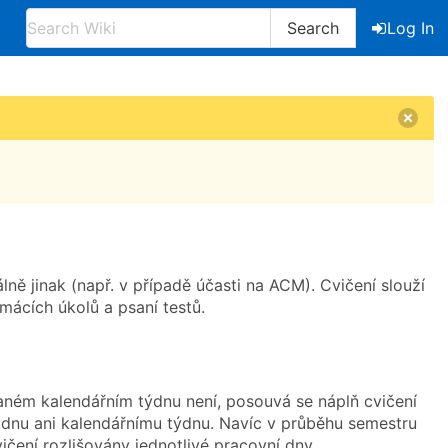
Search
Log In
ně jinak (např. v případě účasti na ACM). Cvičení slouží
ácích úkolů a psaní testů.
 daném kalendářním týdnu není, posouvá se náplň cvičení
ýdnu ani kalendářnímu týdnu. Navíc v průběhu semestru
čení rozlišovány jednotlivé pracovní dny.