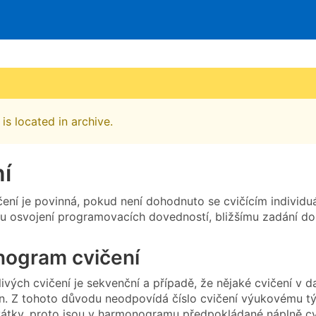
is located in archive.
í
ení je povinná, pokud není dohodnuto se cvičícím individuál
u osvojení programovacích dovedností, bližšímu zadání dom
ogram cvičení
livých cvičení je sekvenční a případě, že nějaké cvičení v
en. Z tohoto důvodu neodpovídá číslo cvičení výukovému t
svátky, proto jsou v harmonogramu předpokládané náplně cvi