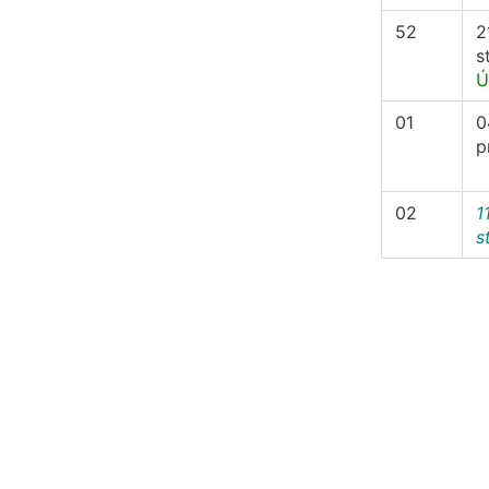
52
2
s
Ú
01
0
p
02
1
s