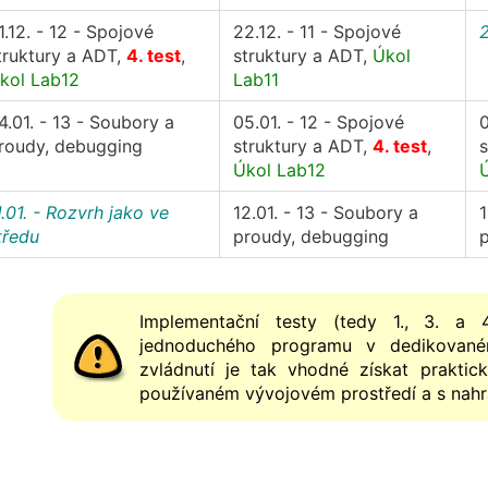
1.12. - 12 - Spojové
22.12. - 11 - Spojové
2
truktury a ADT,
4. test
,
struktury a ADT,
Úkol
kol Lab12
Lab11
4.01. - 13 - Soubory a
05.01. - 12 - Spojové
0
roudy, debugging
struktury a ADT,
4. test
,
s
Úkol Lab12
1.01. - Rozvrh jako ve
12.01. - 13 - Soubory a
1
tředu
proudy, debugging
Implementační testy (tedy 1., 3. a 4
jednoduchého programu v dedikované
zvládnutí je tak vhodné získat prakti
používaném vývojovém prostředí a s nah