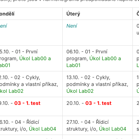
ondělí
Úterý
ení
Není
0
5.10. - 01 - První
06.10. - 01 - První
0
rogram,
Úkol Lab00 a
program,
Úkol Lab00 a
ab01
Lab01
2.10. - 02 - Cykly,
13.10. - 02 - Cykly,
1
odmínky a vlastní příkaz,
podmínky a vlastní příkaz,
p
kol Lab02
Úkol Lab02
9.10. -
03 - 1. test
20.10. -
03 - 1. test
2
6.10. - 04 - Řídicí
27.10. - 04 - Řídicí
2
truktury, i/o,
Úkol Lab04
struktury, i/o,
Úkol Lab04
s