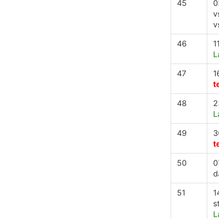
45
0
v
v
46
1
L
47
1
t
48
2
L
49
3
t
50
0
d
51
1
s
L