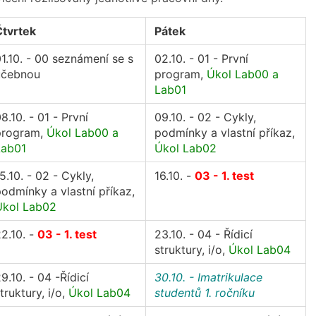
Čtvrtek
Pátek
1.10. - 00 seznámení se s
02.10. - 01 - První
učebnou
program,
Úkol Lab00 a
Lab01
8.10. - 01 - První
09.10. - 02 - Cykly,
program,
Úkol Lab00 a
podmínky a vlastní příkaz,
Lab01
Úkol Lab02
5.10. - 02 - Cykly,
16.10. -
03 - 1. test
odmínky a vlastní příkaz,
Úkol Lab02
2.10. -
03 - 1. test
23.10. - 04 - Řídicí
struktury, i/o,
Úkol Lab04
9.10. - 04 -Řídicí
30.10. - Imatrikulace
truktury, i/o,
Úkol Lab04
studentů 1. ročníku