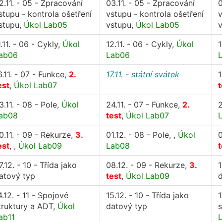
2.11. - 05 - Zpracování
03.11. - 05 - Zpracování
0
stupu - kontrola ošetření
vstupu - kontrola ošetření
v
stupu,
Úkol Lab05
vstupu,
Úkol Lab05
1.11. - 06 - Cykly,
Úkol
12.11. - 06 - Cykly,
Úkol
1
ab06
Lab06
6.11. - 07 - Funkce,
2.
17.11. - státní svátek
1
est
,
Úkol Lab07
t
3.11. - 08 - Pole,
Úkol
24.11. - 07 - Funkce,
2.
2
ab08
test
,
Úkol Lab07
0.11. - 09 - Rekurze,
3.
01.12. - 08 - Pole, ,
Úkol
0
est
, ,
Úkol Lab09
Lab08
t
7.12. - 10 - Třída jako
08.12. - 09 - Rekurze,
3.
1
atový typ
test
,
Úkol Lab09
4.12. - 11 - Spojové
15.12. - 10 - Třída jako
1
truktury a ADT,
Úkol
datový typ
s
ab11