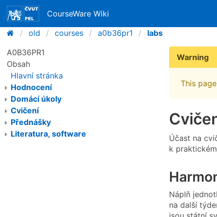
CourseWare Wiki
old
courses
a0b36pr1
labs
A0B36PR1
Warning
Obsah
Hlavní stránka
This page 
Hodnocení
Domácí úkoly
Cvičení
Cvičen
Přednášky
Literatura, software
Účast na cvič
k praktickém
Harmon
Náplň jednot
na další týd
jsou státní 