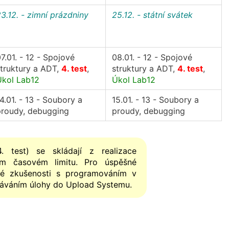
3.12. - zimní prázdniny
25.12. - státní svátek
7.01. - 12 - Spojové
08.01. - 12 - Spojové
truktury a ADT,
4. test
,
struktury a ADT,
4. test
,
Úkol Lab12
Úkol Lab12
4.01. - 13 - Soubory a
15.01. - 13 - Soubory a
proudy, debugging
proudy, debugging
. test) se skládají z realizace
m časovém limitu. Pro úspěšné
cké zkušenosti s programováním v
ráváním úlohy do Upload Systemu.