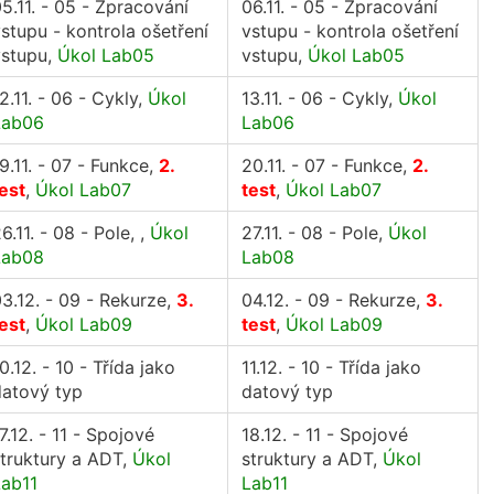
5.11. - 05 - Zpracování
06.11. - 05 - Zpracování
stupu - kontrola ošetření
vstupu - kontrola ošetření
vstupu,
Úkol Lab05
vstupu,
Úkol Lab05
2.11. - 06 - Cykly,
Úkol
13.11. - 06 - Cykly,
Úkol
Lab06
Lab06
9.11. - 07 - Funkce,
2.
20.11. - 07 - Funkce,
2.
est
,
Úkol Lab07
test
,
Úkol Lab07
6.11. - 08 - Pole, ,
Úkol
27.11. - 08 - Pole,
Úkol
Lab08
Lab08
3.12. - 09 - Rekurze,
3.
04.12. - 09 - Rekurze,
3.
est
,
Úkol Lab09
test
,
Úkol Lab09
0.12. - 10 - Třída jako
11.12. - 10 - Třída jako
datový typ
datový typ
7.12. - 11 - Spojové
18.12. - 11 - Spojové
truktury a ADT,
Úkol
struktury a ADT,
Úkol
Lab11
Lab11