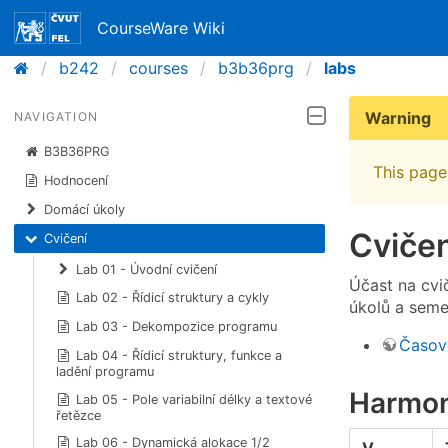
CourseWare Wiki
b242
courses
b3b36prg
labs
Warning
NAVIGATION
B3B36PRG
This page 
Hodnocení
Domácí úkoly
Cvičen
Cvičení
Lab 01 - Úvodní cvičení
Účast na cvi
Lab 02 - Řídicí struktury a cykly
úkolů a semes
Lab 03 - Dekompozice programu
Časov
Lab 04 - Řídicí struktury, funkce a
ladění programu
Harmon
Lab 05 - Pole variabilní délky a textové
řetězce
Lab 06 - Dynamická alokace 1/2