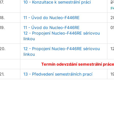
17.
10 - Konzultace k semestrální práci
2
s
18.
11 - Úvod do Nucleo-F446RE
2
19.
11 - Úvod do Nucleo-F446RE
0
12 - Propojení Nucleo-F446RE sériovou
linkou
20.
12 - Propojení Nucleo-F446RE sériovou
1
linkou
Termín odevzdání semestrální prác
21.
13 - Předvedení semestrálních prací
1