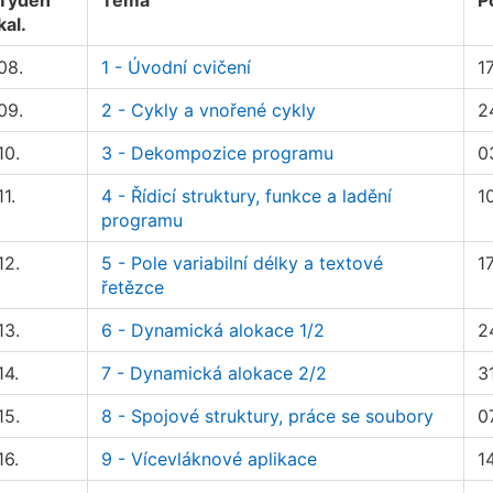
Týden
Téma
P
kal.
08.
1 - Úvodní cvičení
1
09.
2 - Cykly a vnořené cykly
2
10.
3 - Dekompozice programu
0
11.
4 - Řídicí struktury, funkce a ladění
1
programu
12.
5 - Pole variabilní délky a textové
1
řetězce
13.
6 - Dynamická alokace 1/2
2
14.
7 - Dynamická alokace 2/2
3
15.
8 - Spojové struktury, práce se soubory
0
16.
9 - Vícevláknové aplikace
1