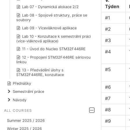
V.
Týden
Lab 07 - Dynamická alokace 2/2
Lab 08 - Spojové struktury, práce se
#1
soubory
Lab 09 - Vícevláknové aplikace
#2
Lab 10 - Konzultace k semestrální práci
#3
(více-vláknová aplikace)
11 - Úvod do Nucleo STM32F446RE
#4
12 - Propojení STM32F446RE sériovou
linkou
#5
13 - Předvádění úlohy s
STM32F446RE, konzultace
Přednášky
#6
Semestrální práce
#7
Návody
#8
ALL COURSES
#9
Summer 2025 / 2026
Winter 2025 / 2026