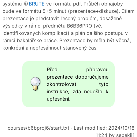
systému
BRUTE
ve formátu pdf. Průběh obhajoby
bude ve formátu 5+5 minut (prezentace+diskuze). Cílem
prezentace je představit řešený problém, dosažené
výsledky v rámci předmětu B6B36PRO (vč.
identifikovaných komplikací) a plán dalšího postupu v
rámci bakalářské práce. Prezentace by měla být věcná,
konkrétní a nepřesáhnout stanovený čas.
Před přípravou
prezentace doporučujeme
zkontrolovat tyto
instrukce, zda nedošlo k
upřesnění.
courses/b6bproj6/start.txt
· Last modified: 2024/10/18
11:24 by
sebekji1