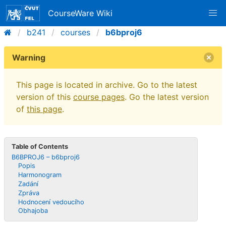
CourseWare Wiki
b241
courses
b6bproj6
Warning
This page is located in archive. Go to the latest
version of this
course pages
. Go the latest version
of
this page
.
Table of Contents
B6BPROJ6 – b6bproj6
Popis
Harmonogram
Zadání
Zpráva
Hodnocení vedoucího
Obhajoba