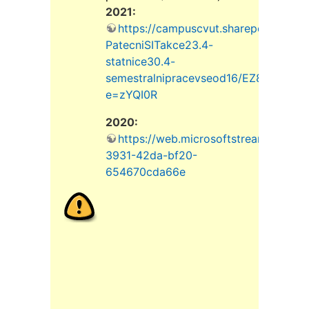
2021:
https://campuscvut.sharepoint.com/
PatecniSITakce23.4-
statnice30.4-
semestralnipracevseod16/EZ83bz7C
e=zYQI0R
2020:
https://web.microsoftstream.com/v
3931-42da-bf20-
654670cda66e