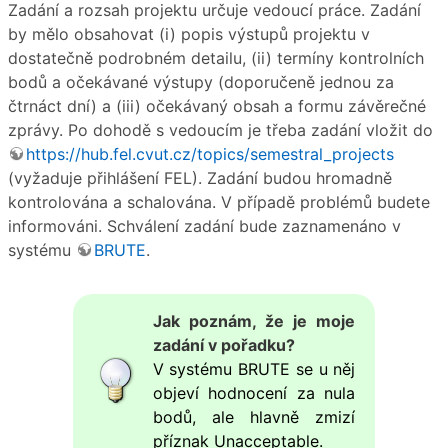
Zadání a rozsah projektu určuje vedoucí práce. Zadání
by mělo obsahovat (i) popis výstupů projektu v
dostatečně podrobném detailu, (ii) termíny kontrolních
bodů a očekávané výstupy (doporučeně jednou za
čtrnáct dní) a (iii) očekávaný obsah a formu závěrečné
zprávy. Po dohodě s vedoucím je třeba zadání vložit do
https://hub.fel.cvut.cz/topics/semestral_projects
(vyžaduje přihlášení FEL). Zadání budou hromadně
kontrolována a schalována. V případě problémů budete
informováni. Schválení zadání bude zaznamenáno v
systému
BRUTE
.
Jak poznám, že je moje
zadání v pořadku?
V systému BRUTE se u něj
objeví hodnocení za nula
bodů, ale hlavně zmizí
příznak Unacceptable.