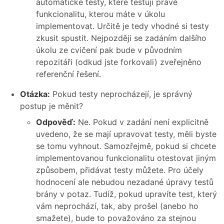
automatické testy, které testují právě
funkcionalitu, kterou máte v úkolu
implementovat. Určitě je tedy vhodné si testy
zkusit spustit. Nejpozději se zadáním dalšího
úkolu ze cvičení pak bude v původním
repozitáři (odkud jste forkovali) zveřejněno
referenční řešení.
Otázka:
Pokud testy neprocházejí, je správný
postup je měnit?
Odpověď:
Ne. Pokud v zadání není explicitně
uvedeno, že se mají upravovat testy, měli byste
se tomu vyhnout. Samozřejmě, pokud si chcete
implementovanou funkcionalitu otestovat jiným
způsobem, přidávat testy můžete. Pro účely
hodnocení ale nebudou nezadané úpravy testů
brány v potaz. Tudíž, pokud upravíte test, který
vám neprochází, tak, aby prošel (anebo ho
smažete), bude to považováno za stejnou