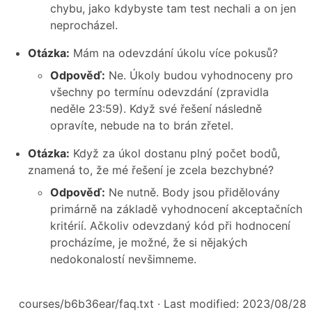
chybu, jako kdybyste tam test nechali a on jen
neprocházel.
Otázka:
Mám na odevzdání úkolu více pokusů?
Odpověď:
Ne. Úkoly budou vyhodnoceny pro
všechny po termínu odevzdání (zpravidla
neděle 23:59). Když své řešení následně
opravíte, nebude na to brán zřetel.
Otázka:
Když za úkol dostanu plný počet bodů,
znamená to, že mé řešení je zcela bezchybné?
Odpověď:
Ne nutně. Body jsou přidělovány
primárně na základě vyhodnocení akceptačních
kritérií. Ačkoliv odevzdaný kód při hodnocení
procházíme, je možné, že si nějakých
nedokonalostí nevšimneme.
courses/b6b36ear/faq.txt
· Last modified: 2023/08/28