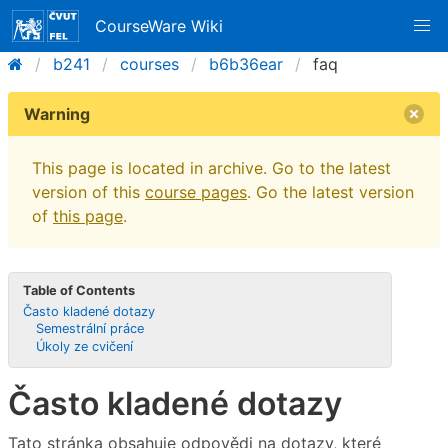
CourseWare Wiki
b241
courses
b6b36ear
faq
Warning
This page is located in archive. Go to the latest
version of this
course pages
. Go the latest version
of
this page
.
Table of Contents
Často kladené dotazy
Semestrální práce
Úkoly ze cvičení
Často kladené dotazy
Tato stránka obsahuje odpovědi na dotazy, které