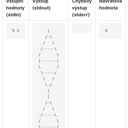
Vstupní
Výstup
Chybový
Návratová
hodnoty
(stdout)
výstup
hodnota
(stdin)
(stderr)
9 3
    |

0
   /-\

  /   \

 /-----\

/       \

|-------|

\       /

 \-----/

  \   /

   \-/

    |

    |

   /-\

  /   \

 /-----\

/       \

|-------|
