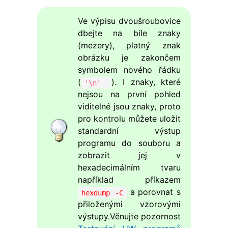
Ve výpisu dvoušroubovice
dbejte na bíle znaky
(mezery), platný znak
obrázku je zakončem
symbolem nového řádku
(
). I znaky, které
'\n'
nejsou na první pohled
viditelné jsou znaky, proto
pro kontrolu můžete uložit
standardní výstup
programu do souboru a
zobrazit jej v
hexadecimálním tvaru
například příkazem
a porovnat s
hexdump -C
přiloženými vzorovými
výstupy.Věnujte pozornost