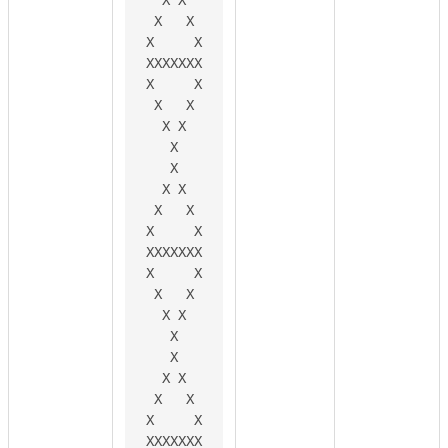
 X   X

X     X

XXXXXXX

X     X

 X   X

  X X

   X

   X

  X X

 X   X

X     X

XXXXXXX

X     X

 X   X

  X X

   X

   X

  X X

 X   X

X     X

XXXXXXX
