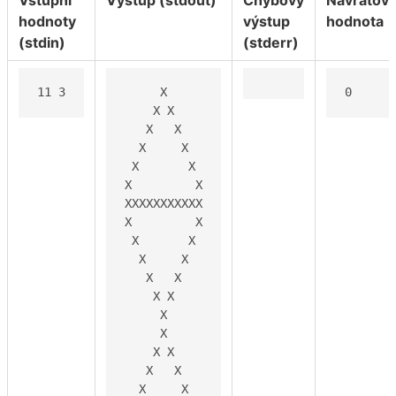
hodnoty
výstup
hodnota
(stdin)
(stderr)
11 3
     X

0
    X X

   X   X

  X     X

 X       X

X         X

XXXXXXXXXXX

X         X

 X       X

  X     X

   X   X

    X X

     X

     X

    X X

   X   X

  X     X
