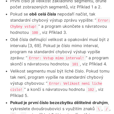
První číslo je velikost základního segmentu, druhé
počet zobrazených segmentů, viz Příklad 1 a 2.
Pokud se
obě celá čísla
nepodaří načíst, tak
standardní chybový výstup zprávu vypište: “
Error:
” a program ukončete s návratovou
Chybny vstup!
hodnotou
, viz Příklad 3.
100
Obě čísla definující velikost a opakování musí být z
intervalu [3, 69]. Pokud je číslo mimo interval,
program na standardní chybový výstup vypíše
zprávu: “
” a program
Error: Vstup mimo interval!
skončí s návratovou hodnotou
, viz Příklad 4.
101
Velikost segmentu musí být liché číslo. Pokud tomu
tak není, program vypíše na standardní chybový
výstup chybovou: “
Error: Velikost neni liche
” a končí s návratovou hodnotu
, viz
cislo!
102
Příklad 5.
Pokud je první číslo bezezbytku dělitelné druhým
,
vykreslete dvoušroubovici s využitím znaků
,
,
\
/