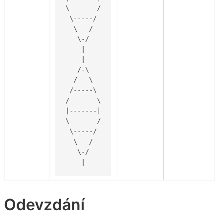
\       /

 \-----/

  \   /

   \-/

    |

    |

   /-\

  /   \

 /-----\

/       \

|-------|

\       /

 \-----/

  \   /

   \-/

    |
Odevzdání