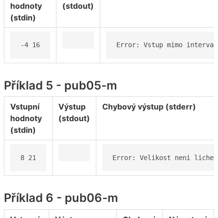
hodnoty
(stdout)
(stdin)
-4 16
Error: Vstup mimo interval
Příklad 5 - pub05-m
Vstupní
Výstup
Chybový výstup (stderr)
hodnoty
(stdout)
(stdin)
8 21
Error: Velikost neni liche 
Příklad 6 - pub06-m