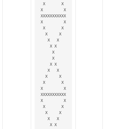
 X       X

X         X

XXXXXXXXXXX

X         X

 X       X

  X     X

   X   X

    X X

     X

     X

    X X

   X   X

  X     X

 X       X

X         X

XXXXXXXXXXX

X         X

 X       X

  X     X

   X   X

    X X
