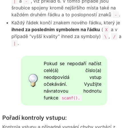
a
, viz příklad 6. V tomto případě jsou
|
-
šroubice spojeny kromě nejširšího místa také na
každém druhém řádku a to poslopností znaků
.
-
Každý řádek končí znakem nového řádku, který je
ihned za posledním symbolem na řádku
(
a v
X
případě “vyšší kvality” ihned za symboly)
,
a
\
/
.
|
Pokud se nepodaří načíst
celé(á) číslo(a)
neodpovídá vstup
očekávání. Využijte
návratovou hodnotu
funkce
scanf().
Pořadí kontroly vstupu:
Kontrola vstupu a případné vypsání chyby vychází z