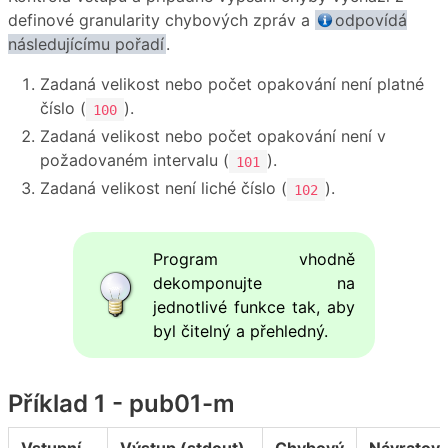
definové granularity chybových zpráv a
odpovídá
následujícímu pořadí
.
Zadaná velikost nebo počet opakování není platné
číslo (
).
100
Zadaná velikost nebo počet opakování není v
požadovaném intervalu (
).
101
Zadaná velikost není liché číslo (
).
102
Program vhodně
dekomponujte na
jednotlivé funkce tak, aby
byl čitelný a přehledný.
Příklad 1 - pub01-m
Vstupní
Výstup (stdout)
Chybový
Návratov