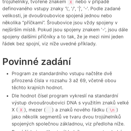
trojúhelníky, tvořené znakem
nebo v případě
X
definovaného vstupy znaky '\', '/', '|', '-'. Podle zadané
velikosti, je dvoušroubovice spojená jednou nebo
několika “příčkami”. Šroubovice jsou vždy spojeny v
nejširším místě. Pokud jsou spojeny znakem '-', jsou dále
spojeny dalšími příčníky a to tak, že je mezi nimi jeden
řádek bez spojní, viz níže uvedné příklady.
Povinné zadání
Program ze standardního vstupu načtěte dvě
přirozená čísla v rozsahu 3 až 69, včetně obou
těchto krajních hodnot.
Dle hodnot čísel program vykreslí na standardní
výstup dvooušroubovici DNA s využitím znaků velké
X (
), mezer (
) a znaků nového řádku (
)
X
\n
jako několik segmentů ve tvaru dvou trojúhelníků
spojených společnou základnou, viz předloha níže.