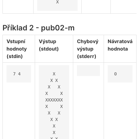
     X
Příklad 2 - pub02-m
Vstupní
Výstup
Chybový
Návratová
hodnoty
(stdout)
výstup
hodnota
(stdin)
(stderr)
7 4
   X

0
  X X

 X   X

X     X

XXXXXXX

X     X

 X   X

  X X

   X

   X

  X X
