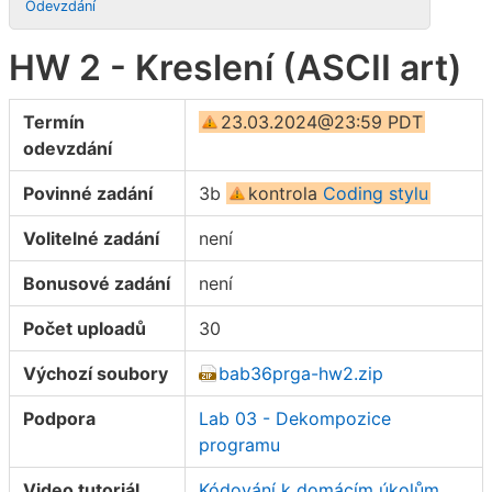
Odevzdání
HW 2 - Kreslení (ASCII art)
Termín
23.03.2024@23:59 PDT
odevzdání
Povinné zadání
3b
kontrola
Coding stylu
Volitelné zadání
není
Bonusové zadání
není
Počet uploadů
30
Výchozí soubory
bab36prga-hw2.zip
Podpora
Lab 03 - Dekompozice
programu
Video tutoriál
Kódování k domácím úkolům