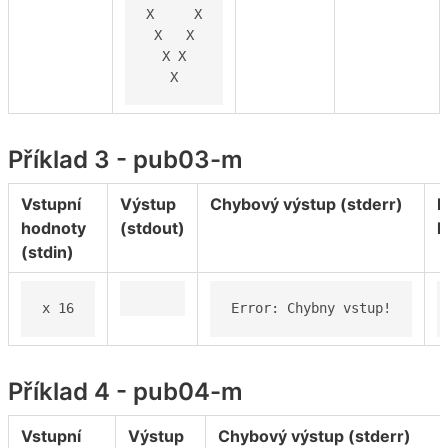
X     X

 X   X

  X X

   X
Příklad 3 - pub03-m
Vstupní
Výstup
Chybový výstup (stderr)
N
hodnoty
(stdout)
h
(stdin)
x 16
Error: Chybny vstup!
Příklad 4 - pub04-m
Vstupní
Výstup
Chybový výstup (stderr)