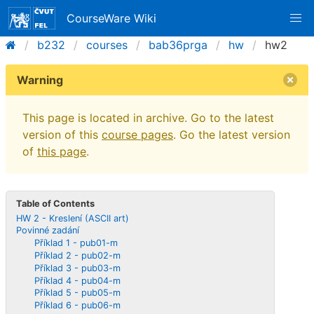
CourseWare Wiki
b232
courses
bab36prga
hw
hw2
Warning
This page is located in archive. Go to the latest
version of this
course pages
. Go the latest version
of
this page
.
Table of Contents
HW 2 - Kreslení (ASCII art)
Povinné zadání
Příklad 1 - pub01-m
Příklad 2 - pub02-m
Příklad 3 - pub03-m
Příklad 4 - pub04-m
Příklad 5 - pub05-m
Příklad 6 - pub06-m