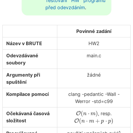
Testování HW programů
před odevzdáním
.
Povinné zadání
Název v BRUTE
HW2
Odevzdávané
main.c
soubory
Argumenty při
žádné
spuštění
Kompilace pomocí
clang -pedantic -Wall -
Werror -std=c99
O
(
n
⋅
m
)
(
⋅
)
Očekávaná časová
O
, resp.
n
m
O
(
n
⋅
m
+
p
⋅
p
)
(
⋅
+
⋅
)
složitost
O
n
m
p
p