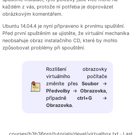
každém z vás, protože ní potřeba je doprovázet
obrázkovým komentářem.
Ubuntu 14.04.4 je nyní připraveno k prvnímu spuštění.
Před první spuštěním se ujistěte, že virtuální mechanika
neobsahuje obraz instalačního CD, které by mohlo
způsobovat problémy při spouštění.
Rozlišení obrazovky
virtuálního počítače
změníte přes
Soubor
→
Předvolby
→
Obrazovka
,
případně
ctrl+G
→
Obrazovka
.
courses/b3b36prg/tutorials/devel/virtualbox.txt
· Last