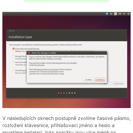
V následujících oknech postupně zvolíme časové pásmo,
rozložení klávesnice, přihlašovací jméno a heslo a
spustíme instalaci, tyto položky jsou více méně na