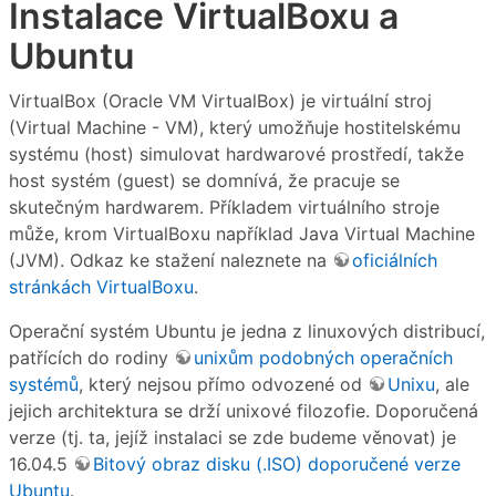
Instalace VirtualBoxu a
Ubuntu
VirtualBox (Oracle VM VirtualBox) je virtuální stroj
(Virtual Machine - VM), který umožňuje hostitelskému
systému (host) simulovat hardwarové prostředí, takže
host systém (guest) se domnívá, že pracuje se
skutečným hardwarem. Příkladem virtuálního stroje
může, krom VirtualBoxu například Java Virtual Machine
(JVM). Odkaz ke stažení naleznete na
oficiálních
stránkách VirtualBoxu
.
Operační systém Ubuntu je jedna z linuxových distribucí,
patřících do rodiny
unixům podobných operačních
systémů
, který nejsou přímo odvozené od
Unixu
, ale
jejich architektura se drží unixové filozofie. Doporučená
verze (tj. ta, jejíž instalaci se zde budeme věnovat) je
16.04.5
Bitový obraz disku (.ISO) doporučené verze
Ubuntu
.