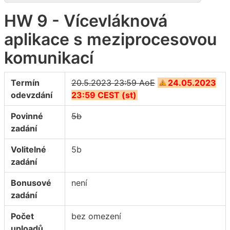
HW 9 - Vícevláknová
aplikace s meziprocesovou
komunikací
Termín
20.5.2023 23:59 AoE
24.05.2023
odevzdání
23:59 CEST (st)
Povinné
5b
zadání
Volitelné
5b
zadání
Bonusové
není
zadání
Počet
bez omezení
uploadů