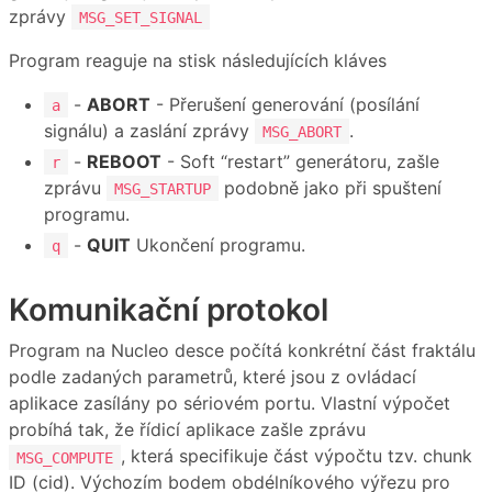
zprávy
MSG_SET_SIGNAL
Program reaguje na stisk následujících kláves
-
ABORT
- Přerušení generování (posílání
a
signálu) a zaslání zprávy
.
MSG_ABORT
-
REBOOT
- Soft “restart” generátoru, zašle
r
zprávu
podobně jako při spuštení
MSG_STARTUP
programu.
-
QUIT
Ukončení programu.
q
Komunikační protokol
Program na Nucleo desce počítá konkrétní část fraktálu
podle zadaných parametrů, které jsou z ovládací
aplikace zasílány po sériovém portu. Vlastní výpočet
probíhá tak, že řídicí aplikace zašle zprávu
, která specifikuje část výpočtu tzv. chunk
MSG_COMPUTE
ID (cid). Výchozím bodem obdélníkového výřezu pro