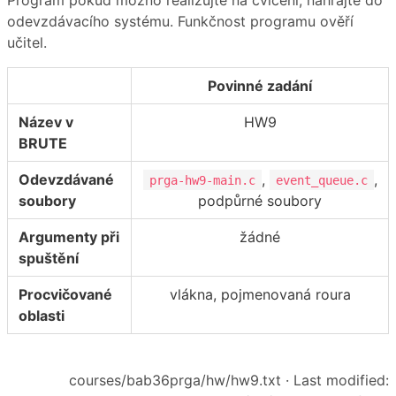
odevzdávacího systému. Funkčnost programu ověří
učitel.
Povinné zadání
Název v
HW9
BRUTE
Odevzdávané
,
,
prga-hw9-main.c
event_queue.c
soubory
podpůrné soubory
Argumenty při
žádné
spuštění
Procvičované
vlákna, pojmenovaná roura
oblasti
courses/bab36prga/hw/hw9.txt
· Last modified: