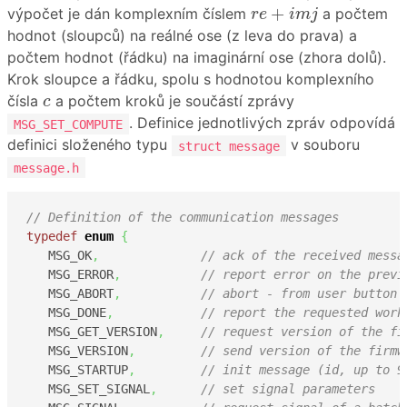
r
e
+
i
m
j
+
výpočet je dán komplexním číslem
a počtem
r
e
i
m
j
hodnot (sloupců) na reálné ose (z leva do prava) a
počtem hodnot (řádku) na imaginární ose (zhora dolů).
Krok sloupce a řádku, spolu s hodnotou komplexního
c
čísla
a počtem kroků je součástí zprávy
c
. Definice jednotlivých zpráv odpovídá
MSG_SET_COMPUTE
definici složeného typu
v souboru
struct message
message.h
// Definition of the communication messages
typedef
enum
{
   MSG_OK
,
// ack of the received messa
   MSG_ERROR
,
// report error on the previ
   MSG_ABORT
,
// abort - from user button 
   MSG_DONE
,
// report the requested work
   MSG_GET_VERSION
,
// request version of the fi
   MSG_VERSION
,
// send version of the firmw
   MSG_STARTUP
,
// init message (id, up to 9
   MSG_SET_SIGNAL
,
// set signal parameters 