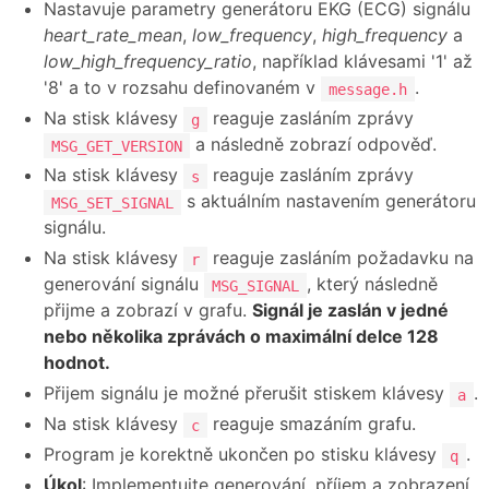
Nastavuje parametry generátoru EKG (ECG) signálu
heart_rate_mean
,
low_frequency
,
high_frequency
a
low_high_frequency_ratio
, například klávesami '1' až
'8' a to v rozsahu definovaném v
.
message.h
Na stisk klávesy
reaguje zasláním zprávy
g
a následně zobrazí odpověď.
MSG_GET_VERSION
Na stisk klávesy
reaguje zasláním zprávy
s
s aktuálním nastavením generátoru
MSG_SET_SIGNAL
signálu.
Na stisk klávesy
reaguje zasláním požadavku na
r
generování signálu
, který následně
MSG_SIGNAL
přijme a zobrazí v grafu.
Signál je zaslán v jedné
nebo několika zprávách o maximální delce 128
hodnot.
Přijem signálu je možné přerušit stiskem klávesy
.
a
Na stisk klávesy
reaguje smazáním grafu.
c
Program je korektně ukončen po stisku klávesy
.
q
Úkol
: Implementujte generování, příjem a zobrazení