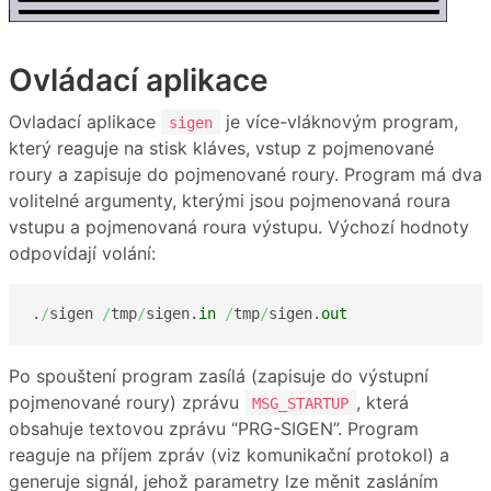
Ovládací aplikace
Ovladací aplikace
je více-vláknovým program,
sigen
který reaguje na stisk kláves, vstup z pojmenované
roury a zapisuje do pojmenované roury. Program má dva
volitelné argumenty, kterými jsou pojmenovaná roura
vstupu a pojmenovaná roura výstupu. Výchozí hodnoty
odpovídají volání:
.
/
sigen 
/
tmp
/
sigen.
in
/
tmp
/
sigen.
out
Po spouštení program zasílá (zapisuje do výstupní
pojmenované roury) zprávu
, která
MSG_STARTUP
obsahuje textovou zprávu “PRG-SIGEN”. Program
reaguje na příjem zpráv (viz komunikační protokol) a
generuje signál, jehož parametry lze měnit zasláním