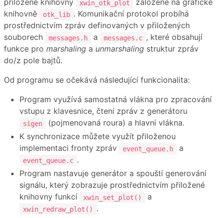
přiložené knihovny
založené na grafické
xwin_otk_plot
knihovně
. Komunikační protokol probíhá
otk_lib
prostřednictvím zpráv definovaných v přiložených
souborech
a
, které obsahují
messages.h
messages.c
funkce pro
marshaling
a
unmarshaling
struktur zpráv
do/z pole bajtů.
Od programu se očekává následující funkcionalita:
Program využívá samostatná vlákna pro zpracování
vstupu z klavesnice, čtení zpráv z generátoru
(pojmenovaná roura) a hlavní vlákna.
sigen
K synchronizace můžete využít přiloženou
implementaci fronty zpráv
a
event_queue.h
.
event_queue.c
Program nastavuje generátor a spouští generování
signálu, který zobrazuje prostřednictvím přiložené
knihovny funkcí
a
xwin_set_plot()
.
xwin_redraw_plot()