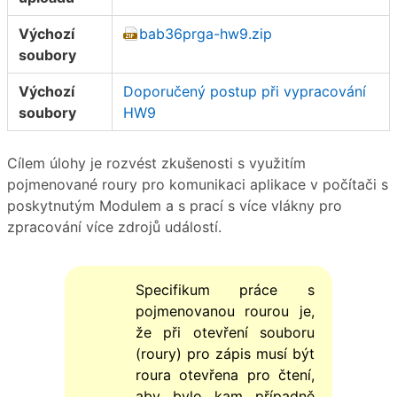
Výchozí
bab36prga-hw9.zip
soubory
Výchozí
Doporučený postup při vypracování
soubory
HW9
Cílem úlohy je rozvést zkušenosti s využitím
pojmenované roury pro komunikaci aplikace v počítači s
poskytnutým Modulem a s prací s více vlákny pro
zpracování více zdrojů událostí.
Specifikum práce s
pojmenovanou rourou je,
že při otevření souboru
(roury) pro zápis musí být
roura otevřena pro čtení,
aby bylo kam případně