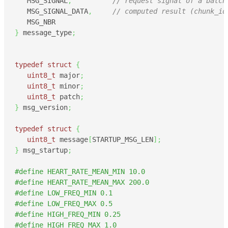
   MSG_SIGNAL
,
// request signal of a batch
   MSG_SIGNAL_DATA
,
// computed result (chunk_id
}
 message_type
;
typedef
struct
{
uint8_t
 major
;
uint8_t
 minor
;
uint8_t
 patch
;
}
 msg_version
;
typedef
struct
{
uint8_t
 message
[
STARTUP_MSG_LEN
]
;
}
 msg_startup
;
#define HEART_RATE_MEAN_MIN 10.0
#define HEART_RATE_MEAN_MAX 200.0
#define LOW_FREQ_MIN 0.1
#define LOW_FREQ_MAX 0.5
#define HIGH_FREQ_MIN 0.25
#define HIGH_FREQ_MAX 1.0