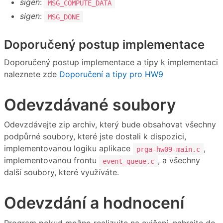
sigen
:
MSG_COMPUTE_DATA
sigen
:
MSG_DONE
Doporučený postup implementace
Doporučený postup implementace a tipy k implementaci
naleznete zde
Doporučení a tipy pro HW9
Odevzdávané soubory
Odevzdávejte zip archiv, který bude obsahovat všechny
podpůrné soubory, které jste dostali k dispozici,
implementovanou logiku aplikace
,
prga-hw09-main.c
implementovanou frontu
, a všechny
event_queue.c
další soubory, které využíváte.
Odevzdání a hodnocení
Program pokud možno realizujte na cvičení, nahrajte do