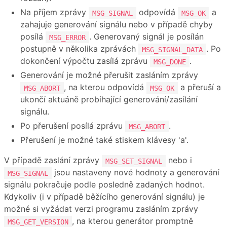
Na příjem zprávy
odpovídá
a
MSG_SIGNAL
MSG_OK
zahajuje generování signálu nebo v případě chyby
posílá
. Generovaný signál je posílán
MSG_ERROR
postupně v několika zprávách
. Po
MSG_SIGNAL_DATA
dokončení výpočtu zasílá zprávu
.
MSG_DONE
Generování je možné přerušit zasláním zprávy
, na kterou odpovídá
a přeruší a
MSG_ABORT
MSG_OK
ukončí aktuáně probíhající generování/zasílání
signálu.
Po přerušení posílá zprávu
.
MSG_ABORT
Přerušení je možné také stiskem klávesy 'a'.
V případě zaslání zprávy
nebo i
MSG_SET_SIGNAL
jsou nastaveny nové hodnoty a generování
MSG_SIGNAL
signálu pokračuje podle posledně zadaných hodnot.
Kdykoliv (i v případě běžícího generování signálu) je
možné si vyžádat verzi programu zasláním zprávy
, na kterou generátor promptně
MSG_GET_VERSION