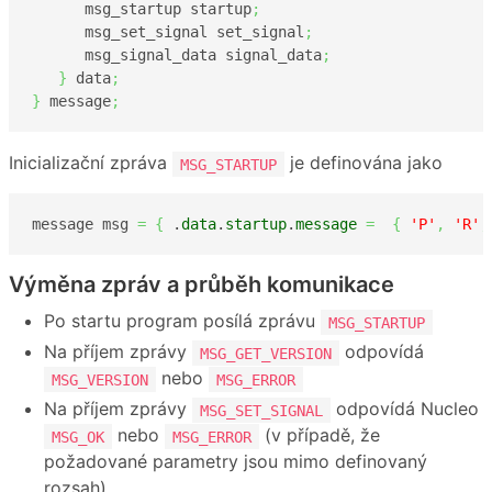
      msg_startup startup
;
      msg_set_signal set_signal
;
      msg_signal_data signal_data
;
}
 data
;
}
 message
;
Inicializační zpráva
je definována jako
MSG_STARTUP
message msg 
=
{
 .
data
.
startup
.
message
=
{
'P'
,
'R'
,
Výměna zpráv a průběh komunikace
Po startu program posílá zprávu
MSG_STARTUP
Na příjem zprávy
odpovídá
MSG_GET_VERSION
nebo
MSG_VERSION
MSG_ERROR
Na příjem zprávy
odpovídá Nucleo
MSG_SET_SIGNAL
nebo
(v případě, že
MSG_OK
MSG_ERROR
požadované parametry jsou mimo definovaný
rozsah).