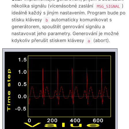
několika signálu (vícenásobné zaslání
)
MSG_SIGNAL
ideálně každý s jiným nastavením. Program bude po
stisku klávesy
automaticky komunikovat s
b
generátorem, spouštět genrování signálu a
nastavovat jeho parametry. Generování je možné
kdykoliv přerušit stiskem klávesy
(abort).
a