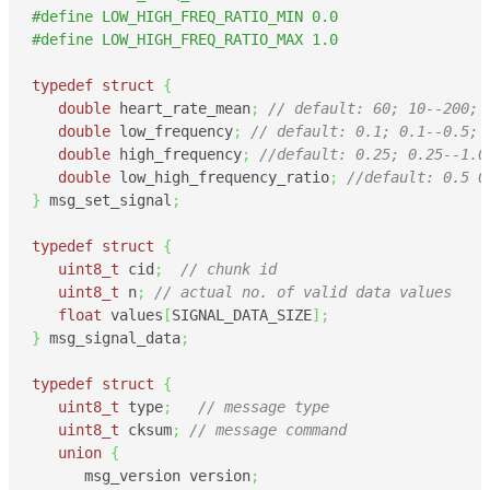
#define LOW_HIGH_FREQ_RATIO_MIN 0.0
#define LOW_HIGH_FREQ_RATIO_MAX 1.0
typedef
struct
{
double
 heart_rate_mean
;
// default: 60; 10--200;
double
 low_frequency
;
// default: 0.1; 0.1--0.5;
double
 high_frequency
;
//default: 0.25; 0.25--1.0
double
 low_high_frequency_ratio
;
//default: 0.5 0
}
 msg_set_signal
;
typedef
struct
{
uint8_t
 cid
;
// chunk id
uint8_t
 n
;
// actual no. of valid data values
float
 values
[
SIGNAL_DATA_SIZE
]
;
}
 msg_signal_data
;
typedef
struct
{
uint8_t
 type
;
// message type
uint8_t
 cksum
;
// message command
union
{
      msg_version version
;