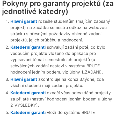
Pokyny pro garanty projektů (za
jednotlivé katedry)
Hlavní garant
rozešle studentům (majícím zapsaný
projekt) na začátku semestru odkaz na webovou
stránku s přesnými požadavky ohledně zadání
projektů, jejich průběhu a hodnocení.
Katederní garanti
schvalují zadání poté, co bylo
vedoucím projektu vloženo do aplikace pro
vypisování témat semestrálních projektů (u
schválených zadání nastaví v systému BRUTE
hodnocení jedním bodem, viz úlohy 1_ZADANI).
Hlavní garant
zkontroluje na konci 3.týdne, zda
všichni studenti mají zadání projektu.
Katederní garanti
označí včas odevzdáné projekty
za přijaté (nastaví hodnocení jedním bodem u úlohy
2_VYSLEDKY).
Katederní garanti
vloží do systému BRUTE