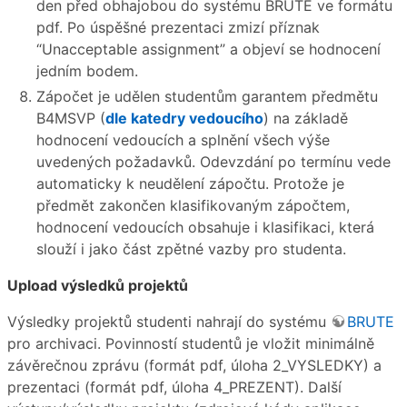
den před obhajobou do systému BRUTE ve formátu
pdf. Po úspěšné prezentaci zmizí příznak
“Unacceptable assignment” a objeví se hodnocení
jedním bodem.
Zápočet je udělen studentům garantem předmětu
B4MSVP (
dle katedry vedoucího
) na základě
hodnocení vedoucích a splnění všech výše
uvedených požadavků. Odevzdání po termínu vede
automaticky k neudělení zápočtu. Protože je
předmět zakončen klasifikovaným zápočtem,
hodnocení vedoucích obsahuje i klasifikaci, která
slouží i jako část zpětné vazby pro studenta.
Upload výsledků projektů
Výsledky projektů studenti nahrají do systému
BRUTE
pro archivaci. Povinností studentů je vložit minimálně
závěrečnou zprávu (formát pdf, úloha 2_VYSLEDKY) a
prezentaci (formát pdf, úloha 4_PREZENT). Další