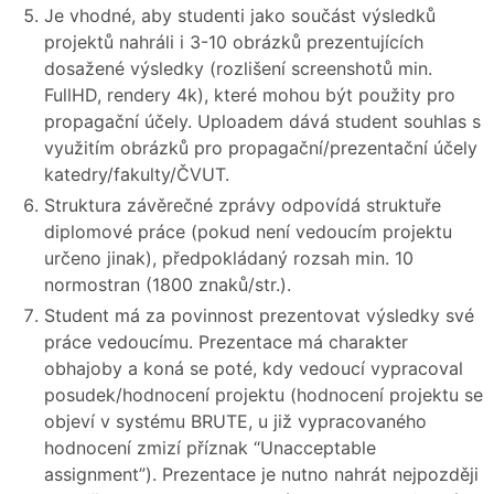
Je vhodné, aby studenti jako součást výsledků
projektů nahráli i 3-10 obrázků prezentujících
dosažené výsledky (rozlišení screenshotů min.
FullHD, rendery 4k), které mohou být použity pro
propagační účely. Uploadem dává student souhlas s
využitím obrázků pro propagační/prezentační účely
katedry/fakulty/ČVUT.
Struktura závěrečné zprávy odpovídá struktuře
diplomové práce (pokud není vedoucím projektu
určeno jinak), předpokládaný rozsah min. 10
normostran (1800 znaků/str.).
Student má za povinnost prezentovat výsledky své
práce vedoucímu. Prezentace má charakter
obhajoby a koná se poté, kdy vedoucí vypracoval
posudek/hodnocení projektu (hodnocení projektu se
objeví v systému BRUTE, u již vypracovaného
hodnocení zmizí příznak “Unacceptable
assignment”). Prezentace je nutno nahrát nejpozději