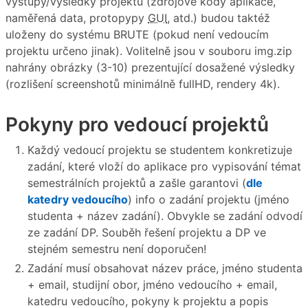
výstupy/výsledky projektu (zdrojové kódy aplikace,
naměřená data, protopypy
GUI
, atd.) budou taktéž
uloženy do systému BRUTE (pokud není vedoucím
projektu určeno jinak). Volitelně jsou v souboru img.zip
nahrány obrázky (3-10) prezentující dosažené výsledky
(rozlišení screenshotů minimálně fullHD, rendery 4k).
Pokyny pro vedoucí projektů
Každý vedoucí projektu se studentem konkretizuje
zadání, které vloží do aplikace pro vypisování témat
semestrálních projektů a zašle garantovi (
dle
katedry vedoucího
) info o zadání projektu (jméno
studenta + název zadání). Obvykle se zadání odvodí
ze zadání DP. Souběh řešení projektu a DP ve
stejném semestru není doporučen!
Zadání musí obsahovat název práce, jméno studenta
+ email, studijní obor, jméno vedoucího + email,
katedru vedoucího, pokyny k projektu a popis