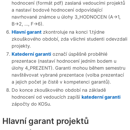
hodnocení (formát pdf) zaslaná vedoucími projektů
a nastaví bodové hodnocení odpovídající
navrhované známce u úlohy 3_HODNOCEN (A→1,
B→2, …, F→6).
Hlavní garant
zkontroluje na konci 1.týdne
zkouškového období, zda všichni studenti odevzdali
projekty.
Katederní garanti
označí úspěšně proběhlé
prezentace (nastaví hodnocení jedním bodem u
úlohy 4_PREZENT). Garanti mohou během semestru
navštěvovat vybrané prezentace (volba prezentací
a jejich počet je čistě v kompetenci garantů).
Do konce zkouškového období na základě
hodnocení od vedoucích zapíší
katederní garanti
zápočty do KOSu.
Hlavní garant projektů