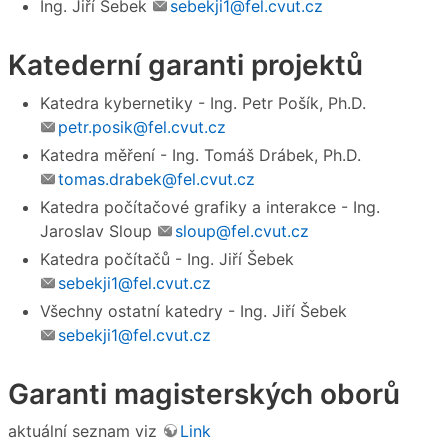
Ing. Jiří Šebek
sebekji1@fel.cvut.cz
Katederní garanti projektů
Katedra kybernetiky - Ing. Petr Pošík, Ph.D.
petr.posik@fel.cvut.cz
Katedra měření - Ing. Tomáš Drábek, Ph.D.
tomas.drabek@fel.cvut.cz
Katedra počítačové grafiky a interakce - Ing.
Jaroslav Sloup
sloup@fel.cvut.cz
Katedra počítačů - Ing. Jiří Šebek
sebekji1@fel.cvut.cz
Všechny ostatní katedry - Ing. Jiří Šebek
sebekji1@fel.cvut.cz
Garanti magisterských oborů
aktuální seznam viz
Link