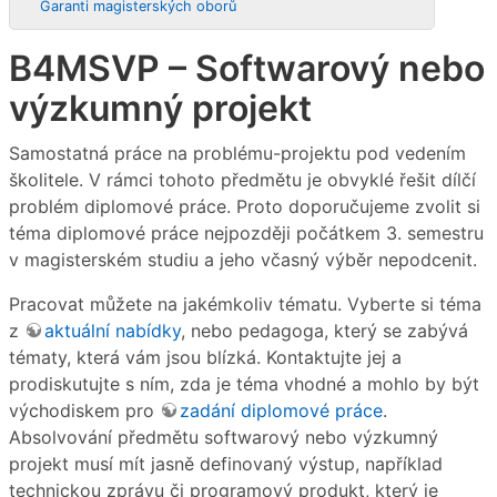
Garanti magisterských oborů
B4MSVP – Softwarový nebo
výzkumný projekt
Samostatná práce na problému-projektu pod vedením
školitele. V rámci tohoto předmětu je obvyklé řešit dílčí
problém diplomové práce. Proto doporučujeme zvolit si
téma diplomové práce nejpozději počátkem 3. semestru
v magisterském studiu a jeho včasný výběr nepodcenit.
Pracovat můžete na jakémkoliv tématu. Vyberte si téma
z
aktuální nabídky
, nebo pedagoga, který se zabývá
tématy, která vám jsou blízká. Kontaktujte jej a
prodiskutujte s ním, zda je téma vhodné a mohlo by být
východiskem pro
zadání diplomové práce
.
Absolvování předmětu softwarový nebo výzkumný
projekt musí mít jasně definovaný výstup, například
technickou zprávu či programový produkt, který je