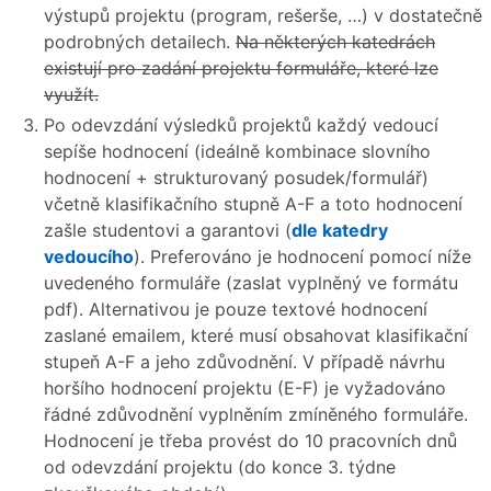
výstupů projektu (program, rešerše, …) v dostatečně
podrobných detailech.
Na některých katedrách
existují pro zadání projektu formuláře, které lze
využít.
Po odevzdání výsledků projektů každý vedoucí
sepíše hodnocení (ideálně kombinace slovního
hodnocení + strukturovaný posudek/formulář)
včetně klasifikačního stupně A-F a toto hodnocení
zašle studentovi a garantovi (
dle katedry
vedoucího
). Preferováno je hodnocení pomocí níže
uvedeného formuláře (zaslat vyplněný ve formátu
pdf). Alternativou je pouze textové hodnocení
zaslané emailem, které musí obsahovat klasifikační
stupeň A-F a jeho zdůvodnění. V případě návrhu
horšího hodnocení projektu (E-F) je vyžadováno
řádné zdůvodnění vyplněním zmíněného formuláře.
Hodnocení je třeba provést do 10 pracovních dnů
od odevzdání projektu (do konce 3. týdne