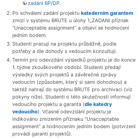
zadání BP/DP
.
Po schválení zadání projektu
katederním garantem
zmizí v systému BRUTE u úlohy 1_ZADANI příznak
“Unacceptable assignment” a objeví se hodnocení
jedním bodem.
Studenti pracují na projektu průběžně, podle
potřeby a dle dohody s vedoucím konzultují.
Termín pro odevzdání výsledků projektu je do konce
1. týdne zkouškového období. Studenti předají
výsledky svých projektů a závěrečné zprávy
vedoucím (způsobem, který si sami dohodnou) a
taktéž nahrají do systému BRUTE pro archivaci (viz
pokyny níže). Studenti o této skutečnosti informují
vedoucího projektu a garanta (
dle katedry
vedoucího
). Včasné odevzdání projektu je
indikováno zmizením příznaku “Unacceptable
assignment” a hodnocením jedním bodem (potvrzení
provádí garanti projektů).