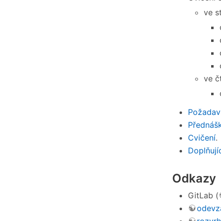
ve s
ve č
Požadav
Přednáš
Cvičení
.
Doplňují
Odkazy
GitLab (
odevz
rozvr