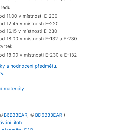
tředu
od 11.00 v místnosti E-230
od 12.45 v místnosti E-220
od 16.15 v místnosti E-230
od 18.00 v místnosti E-132 a E-230
tvrtek
od 18.00 v místnosti E-230 a E-132
ky a hodnocení předmětu
.
ky
.
cí materiály
.
B6B33EAR
,
BD6B33EAR
)
ávání úloh
h předmětu EAR