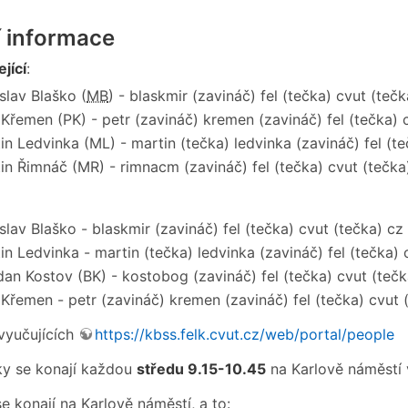
í informace
jící
:
slav Blaško (
MB
) - blaskmir (zavináč) fel (tečka) cvut (tečk
 Křemen (PK) - petr (zavináč) kremen (zavináč) fel (tečka) 
in Ledvinka (ML) - martin (tečka) ledvinka (zavináč) fel (te
in Řimnáč (MR) - rimnacm (zavináč) fel (tečka) cvut (tečka
slav Blaško - blaskmir (zavináč) fel (tečka) cvut (tečka) cz
in Ledvinka - martin (tečka) ledvinka (zavináč) fel (tečka) 
an Kostov (BK) - kostobog (zavináč) fel (tečka) cvut (tečk
 Křemen - petr (zavináč) kremen (zavináč) fel (tečka) cvut 
vyučujících
https://kbss.felk.cvut.cz/web/portal/people
y se konají každou
středu 9.15-10.45
na Karlově náměstí 
e konají na Karlově náměstí, a to: