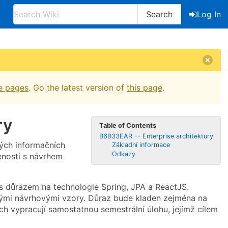
Search
Log In
e pages
. Go the latest version of
this page
.
ry
Table of Contents
B6B33EAR -- Enterprise architektury
tých informačních
Základní informace
Odkazy
enosti s návrhem
s důrazem na technologie Spring, JPA a ReactJS.
ušnými návrhovými vzory. Důraz bude kladen zejména na
ích vypracují samostatnou semestrální úlohu, jejímž cílem