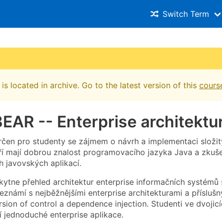
Switch Term
is located in archive. Go to the latest version of this
cours
AR -- Enterprise architektu
rčen pro studenty se zájmem o návrh a implementaci složi
ří mají dobrou znalost programovacího jazyka Java a zkuš
 javovských aplikací.
ytne přehled architektur enterprise informačních systémů 
seznámí s nejběžnějšími enterprise architekturami a přísl
rsion of control a dependence injection. Studenti ve dvojic
í jednoduché enterprise aplikace.