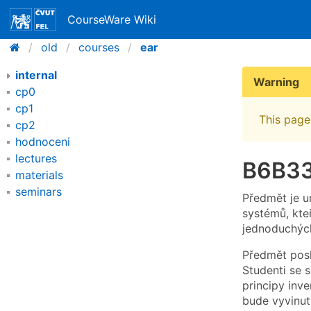
CourseWare Wiki
old
courses
ear
internal
Warning
cp0
cp1
This page 
cp2
hodnoceni
lectures
B6B33E
materials
seminars
Předmět je u
systémů, kte
jednoduchých
Předmět posk
Studenti se 
principy inve
bude vyvinut