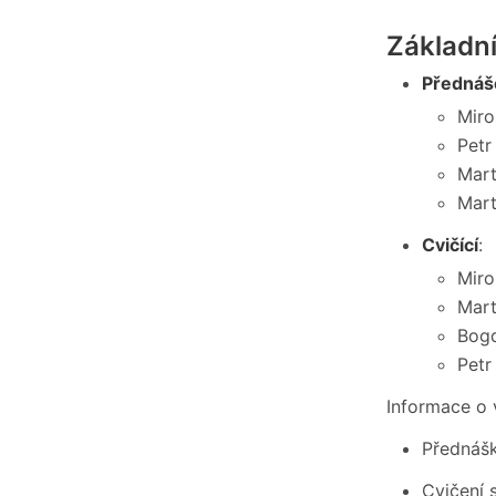
Základn
Přednáše
Miro
Petr
Mart
Mart
Cvičící
:
Miro
Mart
Bogd
Petr
Informace o 
Přednášk
Cvičení s