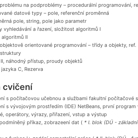
problému na podproblémy – procedurální programování, r
ované datové typy – pole, referenční proměnná
ěrná pole, string, pole jako parametr
 vyhledávání a řazení, složitost algoritmů I
 algoritmů II
 objektově orientované programování – třídy a objekty, ref
struktury
II, náhodný přístup, proudy objektů
jazyka C, Rezerva
 cvičení
í s počítačovou učebnou a službami fakultní počítačové s
í s vývojovým prostředím (IDE) NetBeans, první program 
, operátory, výrazy, přiřazení, vstup a výstup
 podmíněný příkaz, zobrazeení dat (
* I. blok (DÚ - základní 