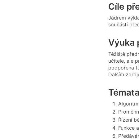
Cíle p
Jádrem výkla
součástí pře
Výuka 
Těžiště před
učitele, ale
podpořena tě
Dalším zdroje
Témata
Algoritm
Proměnné
Řízení b
Funkce a
Předáván