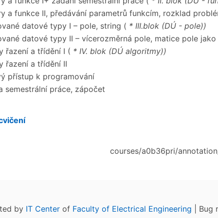
y a funkce I+ zadání semestrální práce (
* II. blok (DÚ - fu
y a funkce II, předávání parametrů funkcím, rozklad prob
vané datové typy I – pole, string (
* III.blok (DÚ - pole))
ované datové typy II – vícerozměrná pole, matice pole jako
 řazení a třídění I (
* IV. blok (DÚ algoritmy))
 řazení a třídění II
ý přístup k programování
 semestrální práce, zápočet
cvičení
courses/a0b36pri/annotation/
ated by
IT Center
of
Faculty of Electrical Engineering
| Bug 