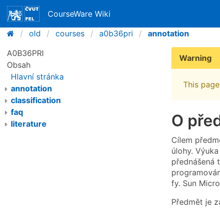
CourseWare Wiki
old
courses
a0b36pri
annotation
A0B36PRI
Warning
Obsah
Hlavní stránka
This page 
annotation
classification
faq
O pře
literature
Cílem předmě
úlohy. Výuka
přednášená t
programování
fy. Sun Micr
Předmět je 