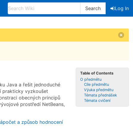
Search
Log In
Table of Contents
O předmětu
ku Java a řešit jednoduché
Cíle předmětu
Výuka předmětu
jí prakticky vyzkoušet
Témata přednášek
onstraci obecných principů
Témata cvičení
ývojové prostředí NetBeans,
ápočet a způsob hodnocení