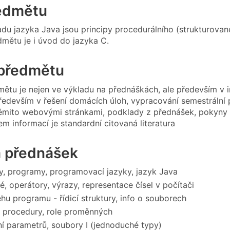
ředmětu
du jazyka Java jsou principy procedurálního (strukturova
dmětu je i úvod do jazyka C.
předmětu
mětu je nejen ve výkladu na přednáškách, ale především v i
 především v řešení domácích úloh, vypracování semestrální
mito webovými stránkami, podklady z přednášek, pokyny ze 
m informací je standardní citovaná literatura
 přednášek
y, programy, programovací jazyky, jazyk Java
, operátory, výrazy, representace čísel v počítači
ěhu programu - řídicí struktury, info o souborech
 procedury, role proměnných
í parametrů, soubory I (jednoduché typy)