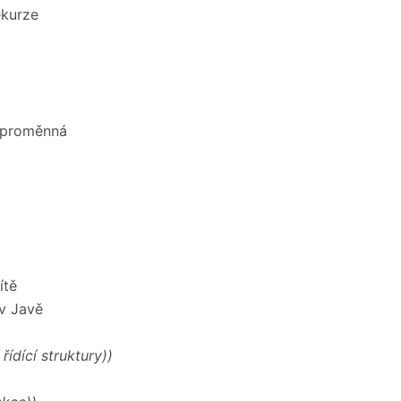
ekurze
. proměnná
ítě
v Javě
řídící struktury))