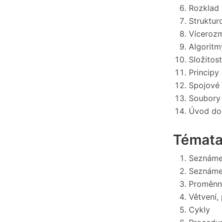
Rozklad 
Struktur
Vícerozm
Algoritmy
Složitost
Principy
Spojové 
Soubory 
Úvod do 
Témata
Seznámen
Seznámen
Proměnné
Větvení,
Cykly