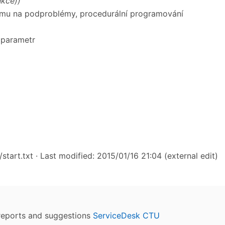
nkce))
lému na podproblémy, procedurální programování
 parametr
start.txt
· Last modified: 2015/01/16 21:04 (external edit)
reports and suggestions
ServiceDesk CTU