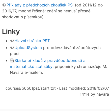
Příklady z předchozích zkoušek PSI
(od 2011/12 do
2016/17, mnohé řešené; znění se nemusí přesně
shodovat s písemkou)
Linky
Hlavní stránka PST
UploadSystem
pro odevzdávání zápočtových
prací
Sbírka příkladů z pravděpodobnosti a
matematické statistiky
; připomínky shromažďuje M.
Navara e-mailem.
courses/b0b01pst/start.txt
· Last modified: 2018/02/07
14:14 by
navara