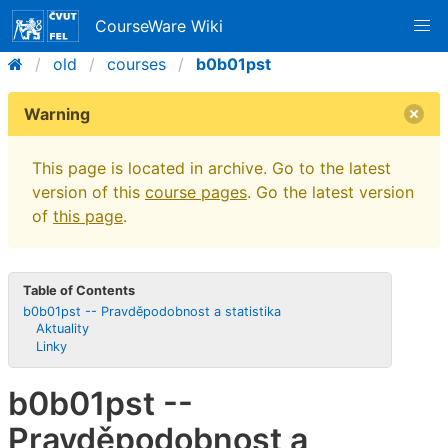
CourseWare Wiki
old
courses
b0b01pst
Warning
This page is located in archive. Go to the latest
version of this
course pages
. Go the latest version
of
this page
.
Table of Contents
b0b01pst -- Pravděpodobnost a statistika
Aktuality
Linky
b0b01pst --
Pravděpodobnost a