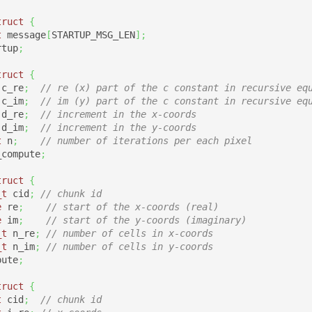
truct
{
t
 message
[
STARTUP_MSG_LEN
]
;
rtup
;
truct
{
 c_re
;
// re (x) part of the c constant in recursive eq
 c_im
;
// im (y) part of the c constant in recursive eq
 d_re
;
// increment in the x-coords
 d_im
;
// increment in the y-coords
t
 n
;
// number of iterations per each pixel
_compute
;
truct
{
_t
 cid
;
// chunk id
e
 re
;
// start of the x-coords (real)
e
 im
;
// start of the y-coords (imaginary)
_t
 n_re
;
// number of cells in x-coords
_t
 n_im
;
// number of cells in y-coords
pute
;
truct
{
t
 cid
;
// chunk id