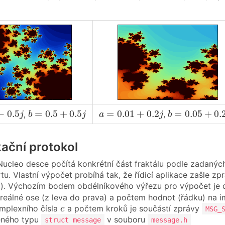
0.5
j
b
=
0.5
+
0.5
j
a
=
0.01
+
0.2
j
b
=
0.05
+
0.2
−
0.5
=
0.5
+
0.5
=
0.01
+
0.2
=
0.05
+
0.
,
,
j
b
j
a
j
b
ační protokol
ucleo desce počítá konkrétní část fraktálu podle zadaných 
u. Vlastní výpočet probíhá tak, že řídicí aplikace zašle z
d). Výchozím bodem obdélníkového výřezu pro výpočet je
 reálné ose (z leva do prava) a počtem hodnot (řádku) na im
c
mplexního čísla
a počtem kroků je součástí zprávy
c
MSG_
ženého typu
v souboru
struct message
message.h