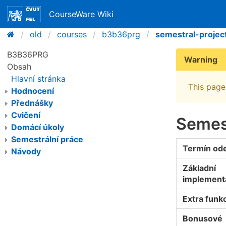
CourseWare Wiki
old
courses
b3b36prg
semestral-projec
B3B36PRG
Warning
Obsah
Hlavní stránka
This page 
Hodnocení
Přednášky
Cvičení
Semes
Domácí úkoly
Semestrální práce
Termín od
Návody
Základní
implement
Extra funkc
Bonusové