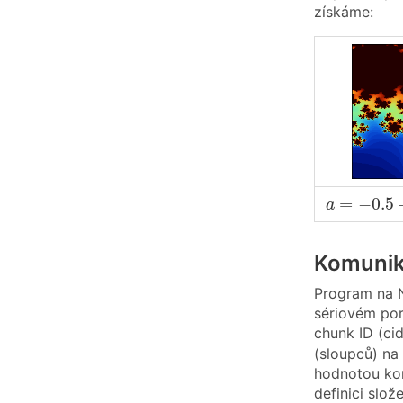
získáme:
a
=
−
0.5
−
=
−
0.5
a
Komunik
Program na N
sériovém port
chunk ID (ci
(sloupců) na
hodnotou ko
definici slo