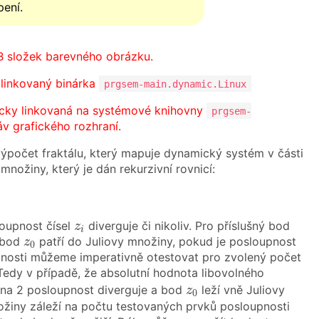
pení.
B složek barevného obrázku.
 linkovaný binárka
prgsem-main.dynamic.Linux
icky linkovaná na systémové knihovny
prgsem-
áv grafického rozhraní.
výpočet fraktálu, který mapuje dynamický systém v části
nožiny, který je dán rekurzivní rovnicí:
,
z
i
oupnost čísel
diverguje či nikoliv. Pro příslušný bod
z
i
z
0
 bod
patří do Juliovy množiny, pokud je posloupnost
z
0
pnosti můžeme imperativně otestovat pro zvolený počet
 Tedy v případě, že absolutní hodnota libovolného
z
0
vna 2 posloupnost diverguje a bod
leží vně Juliovy
z
0
ožiny záleží na počtu testovaných prvků posloupnosti