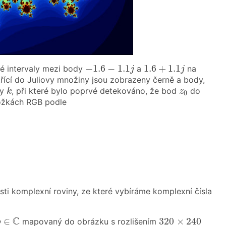
−
1.6
−
1.1
j
1.6
+
1.1
j
−
1.6
−
1.1
1.6
+
1.1
é intervaly mezi body
a
na
j
j
třící do Juliovy množiny jsou zobrazeny černě a body,
k
z
0
ty
, při které bylo poprvé detekováno, že bod
do
k
z
0
ložkách RGB podle
ásti komplexní roviny, ze které vybíráme komplexní čísla
b
∈
C
320
×
240
C
∈
320
×
240
mapovaný do obrázku s rozlišením
b