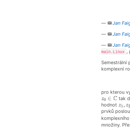
—
Jan Fai
—
Jan Fai
—
Jan Fai
,
main.Linux
Semestrální 
komplexní ro
pro kterou v
z
0
∈
C
C
∈
tak d
z
0
z
1
,
z
,
hodnot
z
z
1
prvků poslo
komplexního
množiny. Pře