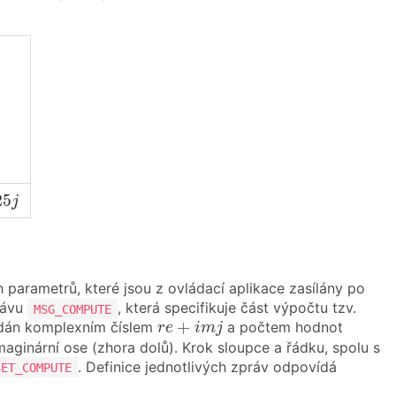
5
j
25
j
parametrů, které jsou z ovládací aplikace zasílány po
právu
, která specifikuje část výpočtu tzv.
MSG_COMPUTE
r
e
+
i
m
j
+
 dán komplexním číslem
a počtem hodnot
r
e
i
m
j
aginární ose (zhora dolů). Krok sloupce a řádku, spolu s
. Definice jednotlivých zpráv odpovídá
SET_COMPUTE