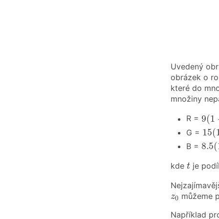
Uvedený obrá
obrázek o r
které do mno
množiny nepat
9
(
1
9
(
1
R =
15
(
15
(
G =
8.5
(
8.5
(
B =
t
kde
je podí
t
Nejzajímavějš
z
0
můžeme při
z
0
Například pr