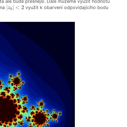
a ale bude přesnější. Dále můžeme využít hodnotu
|
z
k
|
<
2
|
|
<
2
ína
využít k obarvení odpovídajícího bodu
z
k