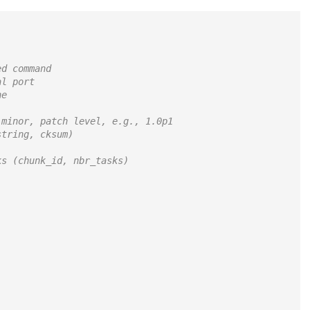
ed command
al port
ne
,minor, patch level, e.g., 1.0p1
string, cksum)
ks (chunk_id, nbr_tasks)