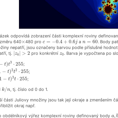
zek odpovídá zobrazení části komplexní roviny definovan
c
=
−
0.4
+
0.6
j
n
=
60
×
×
=
−
0.4
+
0.6
=
60
ozměru 640
480 pro
a
. Body pa
c
j
n
žiny nepatří, jsou označeny barvou podle příslušné hodno
|
z
k
|
>
2
z
0
|
|
>
2
ří, tj.
pro konkrétní
. Barva je vypočtena po s
z
z
0
k
−
t
)
t
3
⋅
255
3
−
)
⋅
255
;
t
t
1
−
t
)
2
t
2
⋅
255
2
2
1
−
)
⋅
255
;
t
t
1
−
t
)
3
t
⋅
255
3
1
−
)
⋅
255
;
t
t
k
/
n
/
l
, tj. číslo od 0 do 1.
k
n
í části Juliovy množiny jsou tak její okraje a zmenšením č
bližit okraj např.
a
,
,
o obdélníkový výřez komplexní roviny definovaný body
a