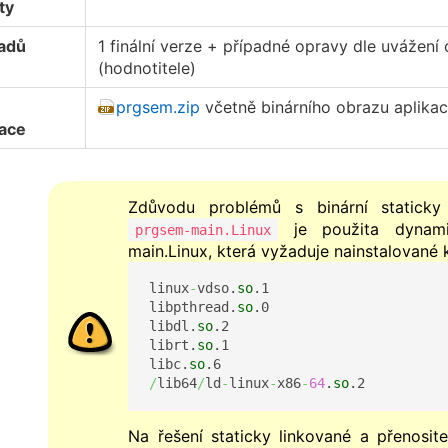
ty
oadů
1 finální verze + případné opravy dle uvážení 
(hodnotitele)
prgsem.zip
včetně binárního obrazu aplika
ace
Zdůvodu problémů s binární staticky l
je použita dynami
prgsem-main.Linux
main.Linux, která vyžaduje nainstalované
linux
-
vdso.
so
.1

libpthread.
so
.0

libdl.
so
.2

librt.
so
.1

libc.
so
/
lib64
/
ld
-
linux
-
x86
-
64
.
so
.2
Na řešení staticky linkované a přenosit