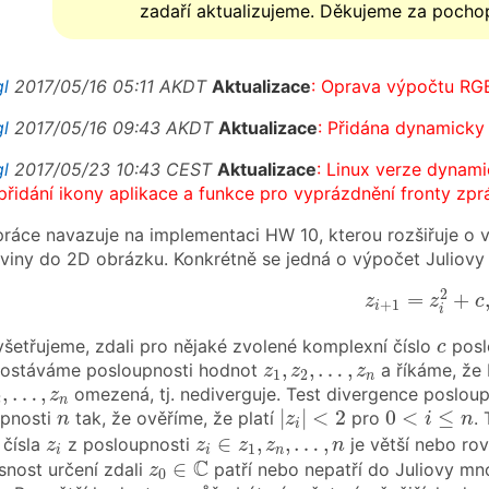
zadaří aktualizujeme. Děkujeme za pocho
gl
2017/05/16 05:11 AKDT
Aktualizace
: Oprava výpočtu RG
gl
2017/05/16 09:43 AKDT
Aktualizace
: Přidána dynamicky
gl
2017/05/23 10:43 CEST
Aktualizace
: Linux verze dynam
 přidání ikony aplikace a funkce pro vyprázdnění fronty zpr
práce navazuje na implementaci HW 10, kterou rozšiřuje o 
viny do 2D obrázku. Konkrétně se jedná o výpočet Juliovy m
z
i
+
1
=
z
i
2
+
c
,
2
=
+
z
z
c
+
1
i
i
c
yšetřujeme, zdali pro nějaké zvolené komplexní číslo
posl
c
z
1
,
z
2
,
…
,
z
n
,
,
…
,
ostáváme posloupnosti hodnot
a říkáme, že
z
z
z
1
2
n
2
,
…
,
z
n
,
…
,
omezená, tj. nediverguje. Test divergence poslou
z
2
n
|
z
i
|
<
2
0
<
i
≤
n
n
|
|
<
2
0
<
≤
upnosti
tak, že ověříme, že platí
pro
.
n
z
i
n
i
z
i
∈
z
1
,
z
n
,
…
,
n
z
i
∈
,
,
…
,
 čísla
z posloupnosti
je větší nebo ro
z
z
z
z
n
1
i
i
n
z
0
∈
C
C
∈
snost určení zdali
patří nebo nepatří do Juliovy mn
z
0