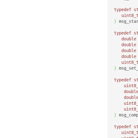
typedef
s
uint8_
}
 msg_sta
typedef
s
double
double
double
double
uint8_
}
 msg_set
typedef
s
uint8
doubl
doubl
uint8
uint8
}
 msg_com
typedef
s
uint8_