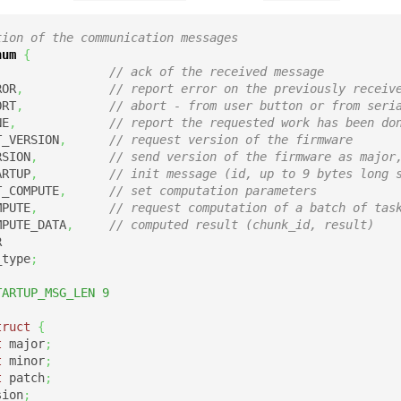
tion of the communication messages
num
{
,
// ack of the received message
ROR
,
// report error on the previously receiv
ORT
,
// abort - from user button or from seri
NE
,
// report the requested work has been do
T_VERSION
,
// request version of the firmware
RSION
,
// send version of the firmware as major
ARTUP
,
// init message (id, up to 9 bytes long 
T_COMPUTE
,
// set computation parameters
MPUTE
,
// request computation of a batch of tas
MPUTE_DATA
,
// computed result (chunk_id, result)
_type
;
TARTUP_MSG_LEN 9
truct
{
t
 major
;
t
 minor
;
t
 patch
;
sion
;