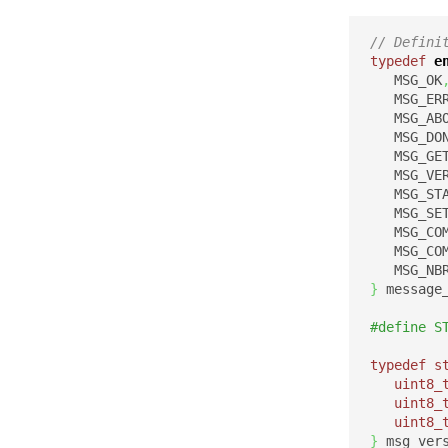
// Defini
typedef
e
   MSG_OK
   MSG_ER
   MSG_AB
   MSG_DO
   MSG_GE
   MSG_VE
   MSG_ST
   MSG_SE
   MSG_CO
   MSG_CO
}
 message
#define S
typedef
s
uint8_
uint8_
uint8_
}
 msg_ver