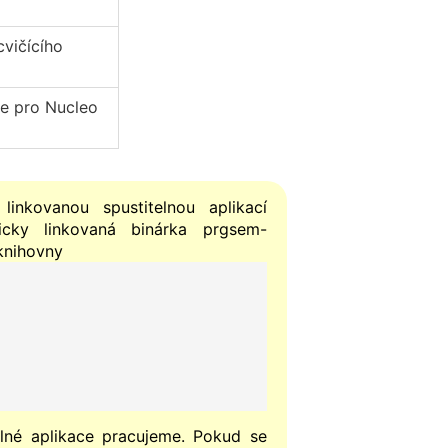
cvičícího
ce pro Nucleo
inkovanou spustitelnou aplikací
cky linkovaná binárka prgsem-
 knihovny
elné aplikace pracujeme. Pokud se