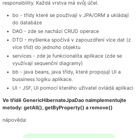
responsibility. Každá vrstva má svůj účel.
bo - třídy které se používají v JPA/ORM a ukládají
do databáze
DAO - zde se nachází CRUD operace
DTO - myšlenka spočívá v zapouzdření více dat (z
více tříd) do jednoho objektu
services - zde je funkcionalita aplikace (zde se
využívají sequenční diagramy)
bb - java beans, java třídy, které propojují UI a
bussiness logiku aplikace.
UI - JSF, UI pomocí kterého uživatel ovládá aplikaci
Ve třídě GenericHibernateJpaDao naimplementujte
metody: getAll(), getByProperty() a remove()
nápověda: