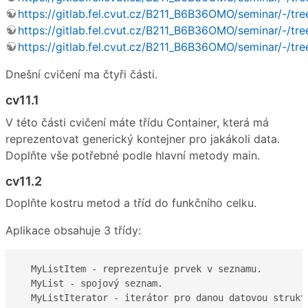
https://gitlab.fel.cvut.cz/B211_B6B36OMO/seminar/-/tr
https://gitlab.fel.cvut.cz/B211_B6B36OMO/seminar/-/tr
https://gitlab.fel.cvut.cz/B211_B6B36OMO/seminar/-/t
Dnešní cvičení ma čtyři části.
cv11.1
V této části cvičení máte třídu Container, která má
reprezentovat generický kontejner pro jakákoli data.
Doplňte vše potřebné podle hlavní metody main.
cv11.2
Doplňte kostru metod a tříd do funkčního celku.
Aplikace obsahuje 3 třídy:
  MyListItem - reprezentuje prvek v seznamu.

  MyList - spojový seznam.

  MyListIterator - iterátor pro danou datovou strukt