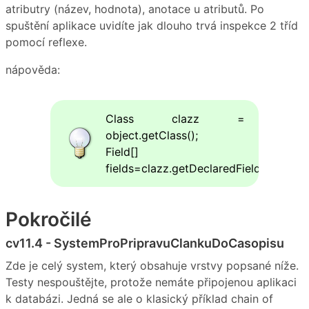
atributry (název, hodnota), anotace u atributů. Po
spuštění aplikace uvidíte jak dlouho trvá inspekce 2 tříd
pomocí reflexe.
nápověda:
Class clazz =
object.getClass();
Field[]
fields=clazz.getDeclaredFields();
Pokročilé
cv11.4 - SystemProPripravuClankuDoCasopisu
Zde je celý system, který obsahuje vrstvy popsané níže.
Testy nespouštějte, protože nemáte připojenou aplikaci
k databázi. Jedná se ale o klasický příklad chain of