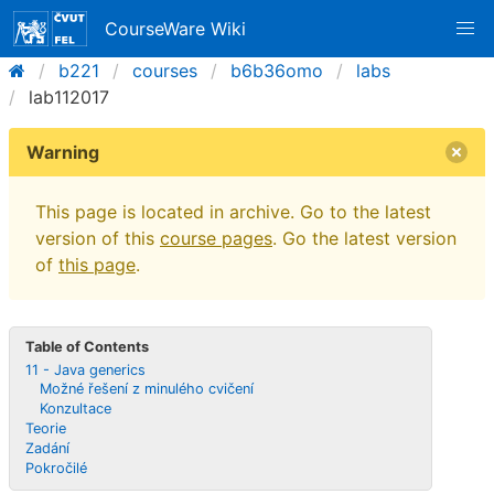
CourseWare Wiki
b221
courses
b6b36omo
labs
lab112017
Warning
This page is located in archive. Go to the latest
version of this
course pages
. Go the latest version
of
this page
.
Table of Contents
11 - Java generics
Možné řešení z minulého cvičení
Konzultace
Teorie
Zadání
Pokročilé