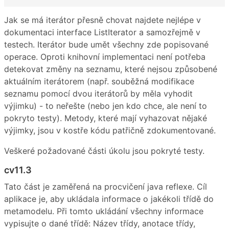
Jak se má iterátor přesně chovat najdete nejlépe v
dokumentaci interface ListIterator a samozřejmě v
testech. Iterátor bude umět všechny zde popisované
operace. Oproti knihovní implementaci není potřeba
detekovat změny na seznamu, které nejsou způsobené
aktuálním iterátorem (např. souběžná modifikace
seznamu pomocí dvou iterátorů by měla vyhodit
výjimku) - to neřešte (nebo jen kdo chce, ale není to
pokryto testy). Metody, které mají vyhazovat nějaké
výjimky, jsou v kostře kódu patřičně zdokumentované.
Veškeré požadované části úkolu jsou pokryté testy.
cv11.3
Tato část je zaměřená na procvičení java reflexe. Cíl
aplikace je, aby ukládala informace o jakékoli třídě do
metamodelu. Při tomto ukládání všechny informace
vypisujte o dané třídě: Název třídy, anotace třídy,