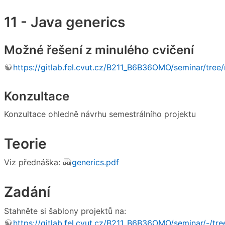
11 - Java generics
Možné řešení z minulého cvičení
https://gitlab.fel.cvut.cz/B211_B6B36OMO/seminar/tree/
Konzultace
Konzultace ohledně návrhu semestrálního projektu
Teorie
Viz přednáška:
generics.pdf
Zadání
Stahněte si šablony projektů na:
https://gitlab.fel.cvut.cz/B211_B6B36OMO/seminar/-/tre