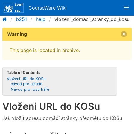
CourseWare Wiki
b251
help
vlozeni_domaci_stranky_do_kosu
Warning
This page is located in archive.
Table of Contents
Vloženi URL do KOSu
návod pro učitele
Návod pro rozvrháře
Vloženi URL do KOSu
Jak vložit adresu domácí stránky předmětu do KOSu