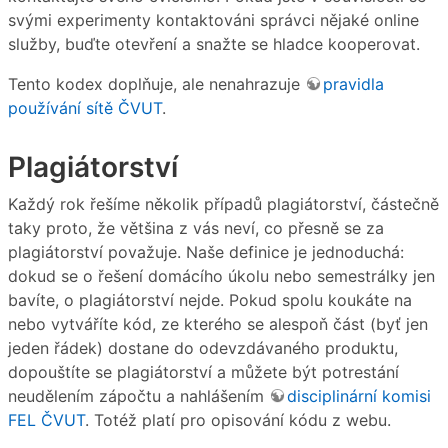
svými experimenty kontaktováni správci nějaké online
služby, buďte otevření a snažte se hladce kooperovat.
Tento kodex doplňuje, ale nenahrazuje
pravidla
používání sítě ČVUT
.
Plagiátorství
Každý rok řešíme několik případů plagiátorství, částečně
taky proto, že většina z vás neví, co přesně se za
plagiátorství považuje. Naše definice je jednoduchá:
dokud se o řešení domácího úkolu nebo semestrálky jen
bavíte, o plagiátorství nejde. Pokud spolu koukáte na
nebo vytváříte kód, ze kterého se alespoň část (byť jen
jeden řádek) dostane do odevzdávaného produktu,
dopouštíte se plagiátorství a můžete být potrestání
neudělením zápočtu a nahlášením
disciplinární komisi
FEL ČVUT
. Totéž platí pro opisování kódu z webu.