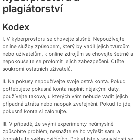
plagiátorství
Kodex
I. V kyberprostoru se chovejte slušně. Nepoužívejte
online služby způsobem, který by vadil jejich tvůrcům
nebo uživatelům, k online zdrojům se chovejte šetrně a
nepokoušejte se prolomit jejich zabezpečení. Ctěte
soukromí ostatních uživatelů.
II. Na pokusy nepoužívejte svoje ostrá konta. Pokud
potřebujete pokusná konta naplnit nějakými daty,
používejte taková, u kterých vám nebude vadit jejich
případná ztráta nebo naopak zveřejnění. Pokud to jde,
pokusná konta si zálohujte.
III. V případě, že svými experimenty neúmyslně
způsobíte problém, nesnažte se ho vyřešit sami a
kontaktujte svého cvičícího. Pokud jste v souvislosti se