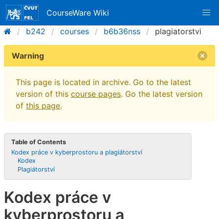
CourseWare Wiki
b242
courses
b6b36nss
plagiatorstvi
Warning
This page is located in archive. Go to the latest
version of this
course pages
. Go the latest version
of
this page
.
Table of Contents
Kodex práce v kyberprostoru a plagiátorství
Kodex
Plagiátorství
Kodex práce v
kyberprostoru a